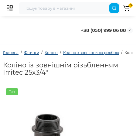
0
+38 (050) 999 86 88
Головна
Фітинги
Коліно
Коліно з зовнішньою різьбою
Коліно
Коліно із зовнішнім різьбленням
Irritec 25х3/4"
Топ