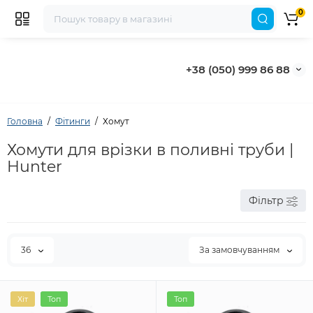
0
+38 (050) 999 86 88
Головна
Фітинги
Хомут
Хомути для врізки в поливні труби |
Hunter
Фільтр
36
За замовчуванням
Хіт
Топ
Топ