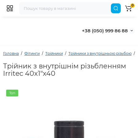
0
+38 (050) 999 86 88
Головна
Фітинги
Трійники
Трійники з внутрішньою різьбою
Трійник з внутрішнім різьбленням
Irritec 40х1"х40
Топ