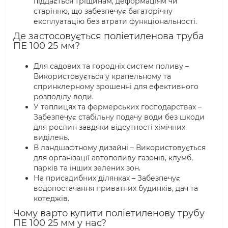
піддається тріщинам, деформаціям чи
старінню, що забезпечує багаторічну
експлуатацію без втрати функціональності.
Де застосовується поліетиленова труба
ПЕ 100 25 мм?
Для садових та городніх систем поливу –
Використовується у крапельному та
спринклерному зрошенні для ефективного
розподілу води.
У теплицях та фермерських господарствах –
Забезпечує стабільну подачу води без шкоди
для рослин завдяки відсутності хімічних
виділень.
В ландшафтному дизайні – Використовується
для організації автополиву газонів, клумб,
парків та інших зелених зон.
На присадибних ділянках – Забезпечує
водопостачання приватних будинків, дач та
котеджів.
Чому варто купити поліетиленову трубу
ПЕ 100 25 мм у нас?