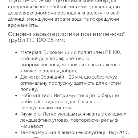
Труба ПЕ 100 25 мм – це оптимальний вибір для
створення безперебійної системи зрошення, що
дозволяє рівномірно розподіляти вологу по всій
ділянці, зменшуючи втрати води та покращуючи
врожайність.
Основні характеристики поліетиленової
труби ПЕ 100 25 мм:
Матеріал: Високоміцний поліетилен ПЕ 100,
стійкий до ультрафіолетового
випромінювання, механічних навантажень і
хімічного впливу добрив.
Діаметр: Зовнішній – 25 мм, що забезпечує
оптимальну пропускну здатність для систем
поливу.
Робочий тиск: Витримує тиск до 10 бар, що
робить її придатною для більшості
зрошувальних систем.
Гнучкість: Легко укладається навіть у складних
ландшафтних умовах, повторюючи рельєф
місцевості.
Температурний діапазон експлуатації: Від -20°C