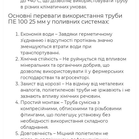
до +40°C, що дозволяє використовувати трубу
в різних кліматичних умовах.
Основні переваги використання труби
ПЕ 100 25 мм у поливних системах:
Економія води – Завдяки герметичному
з'єднанню і відсутності протікань значно
зменшуються втрати води при
транспортуванні.
Хімічна стійкість – Не руйнується під впливом
мінеральних та органічних добрив, що
дозволяє використовувати її у фермерських
господарствах та агросекторі.
Захист від корозії – На відміну від металевих
аналогів, поліетиленові труби не іржавіють і не
зазнають впливу хімічних речовин.
Простий монтаж – Труба сумісна з
компресійними, обтискними та різьбовими
фітингами, що полегшує установку без
необхідності використання складного
обладнання.
Довговічність – Міцний поліетилен не