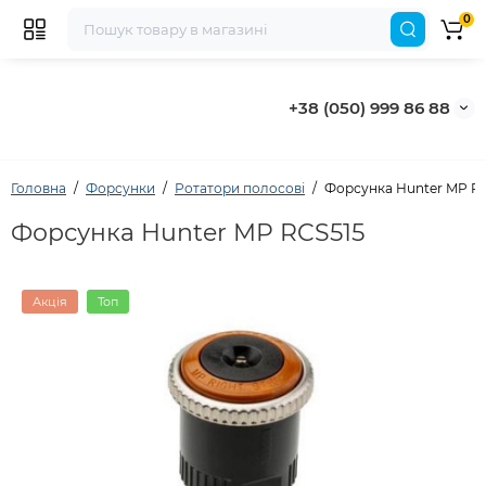
0
+38 (050) 999 86 88
Головна
Форсунки
Ротатори полосові
Форсунка Hunter MP R
Форсунка Hunter MP RCS515
Акція
Топ