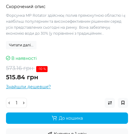
Скорочений опис
Форсунка MP Rotator здійснює полив прямокутною областю і є
найбільш популярним та високоефективним рішенням серед
усіх представлених сьогодні на ринку. Вона забезпечує
економію води до 30% (у порівнянні з традиційним...
Читати далі...
В наявності
573.16 грн
-10 %
515.84 грн
Знайшли дешевше?
До кошика
Купити в 1 клік