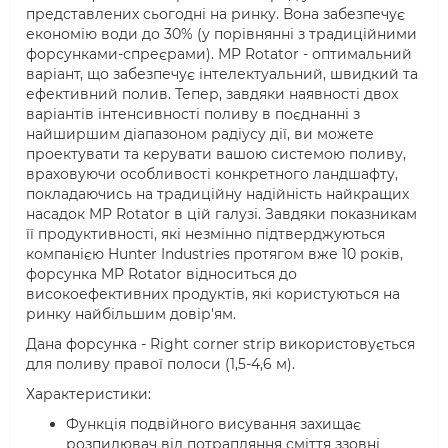
представлених сьогодні на ринку. Вона забезпечує
економію води до 30% (у порівнянні з традиційними
форсунками-спреєрами). MP Rotator - оптимальний
варіант, що забезпечує інтелектуальний, швидкий та
ефективний полив. Тепер, завдяки наявності двох
варіантів інтенсивності поливу в поєднанні з
найширшим діапазоном радіусу дії, ви можете
проектувати та керувати вашою системою поливу,
враховуючи особливості конкретного ландшафту,
покладаючись на традиційну надійність найкращих
насадок MP Rotator в цій галузі. Завдяки показникам
її продуктивності, які незмінно підтверджуються
компанією Hunter Industries протягом вже 10 років,
форсунка MP Rotator відноситься до
високоефективних продуктів, які користуються на
ринку найбільшим довір'ям.
Дана форсунка - Right corner strip використовується
для поливу правої полоси (1,5-4,6 м).
Характеристики:
Функція подвійного висування захищає
розпилювач від потрапляння сміття ззовні