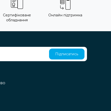
Сертифіковане
Онлайн підтримка
обладнання
Підписатись
ово