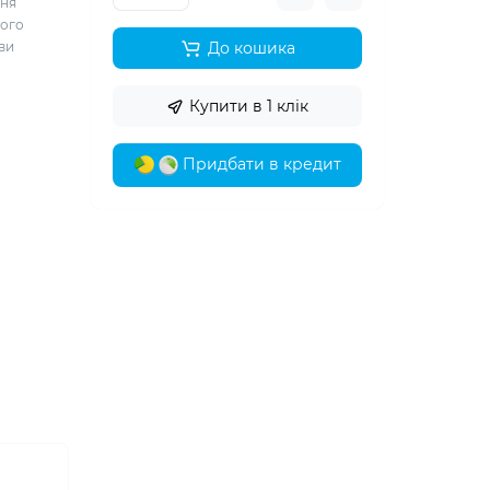
ння
шого
 ви
До кошика
Купити в 1 клік
Придбати в кредит