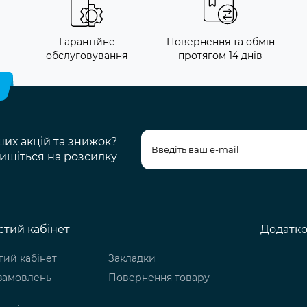
и
Гарантійне
Повернення та обмін
обслуговування
протягом 14 днів
ших акцій та знижок?
ишіться на розсилку
тий кабінет
Додатк
ий кабінет
Закладки
 замовлень
Повернення товару