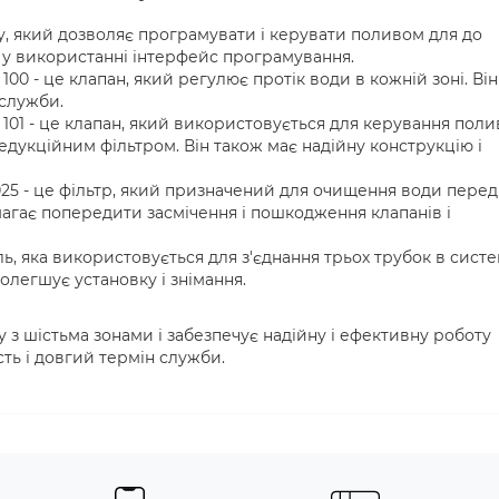
ву, який дозволяє програмувати і керувати поливом для до
й у використанні інтерфейс програмування.
00 - це клапан, який регулює протік води в кожній зоні. Він
 служби.
101 - це клапан, який використовується для керування пол
едукційним фільтром. Він також має надійну конструкцію і
25 - це фільтр, який призначений для очищення води перед
агає попередити засмічення і пошкодження клапанів і
ь, яка використовується для з'єднання трьох трубок в систе
олегшує установку і знімання.
 з шістьма зонами і забезпечує надійну і ефективну роботу
ть і довгий термін служби.