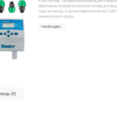
6 зон поливу - це ідеальне рішення для створе
ефективної та надійної системи поливу для ва
саду чи городу. З контролером Hunter ELC 601i
зможете легко прогр...
Читати далі...
овідь (0)