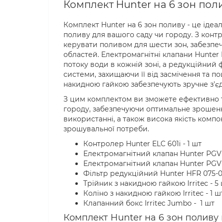
Комплект Hunter на 6 зон пол
Комплект Hunter на 6 зон поливу - це іде
поливу для вашого саду чи городу. З конт
керувати поливом для шести зон, забезпе
областей. Електромагнітні клапани Hunter 
потоку води в кожній зоні, а редукційний 
системи, захищаючи її від засмічення та по
накидною гайкою забезпечують зручне з'є
З цим комплектом ви зможете ефективно т
городу, забезпечуючи оптимальне зрошення
використанні, а також висока якість комп
зрошувальної потреби.
Контролер Hunter ELC 601i - 1 шт
Електромагнітний клапан Hunter PGV 
Електромагнітний клапан Hunter PGV 1
Фільтр редукційний Hunter HFR 075-02
Трійник з накидною гайкою Irritec - 5
Коліно з накидною гайкою Irritec - 1 ш
Клапанний бокс Irritec Jumbo - 1 шт
Комплект Hunter на 6 зон поливу