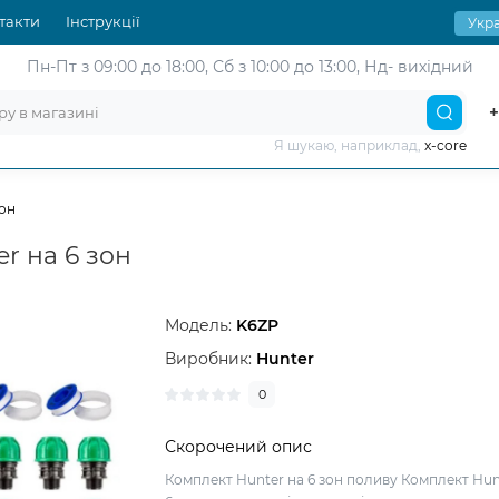
такти
Інструкції
Укра
Пн-Пт з 09:00 до 18:00,
Сб з 10:00 до 13:00, Нд- вихідний
+
Я шукаю, наприклад,
x-core
зон
r на 6 зон
Модель:
K6ZP
Виробник:
Hunter
0
Скорочений опис
Комплект Hunter на 6 зон поливу Комплект Hun