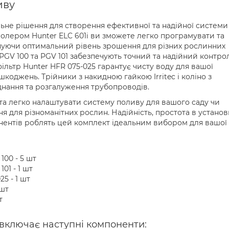
иву
альне рішення для створення ефективної та надійної системи
ролером Hunter ELC 601i ви зможете легко програмувати та
чуючи оптимальний рівень зрошення для різних рослинних
PGV 100 та PGV 101 забезпечують точний та надійний контро
фільтр Hunter HFR 075-025 гарантує чисту воду для вашої
шкоджень. Трійники з накидною гайкою Irritec і коліно з
днання та розгалуження трубопроводів.
а легко налаштувати систему поливу для вашого саду чи
 для різноманітних рослин. Надійність, простота в установц
онентів роблять цей комплект ідеальним вибором для вашої
100 - 5 шт
01 - 1 шт
5 - 1 шт
 шт
т
 включає наступні компоненти: