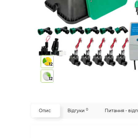
12
12
0
Опис
Відгуки
Питання - відп