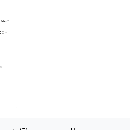
 має
ивом
мі