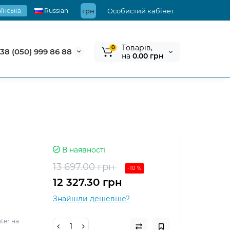
їнська
Russian
грн
Особистий кабінет
Tоварів,
0
38 (050) 999 86 88
на
0.00 грн
В наявності
13 697.00 грн
-10 %
12 327.30 грн
Знайшли дешевше?
ter на