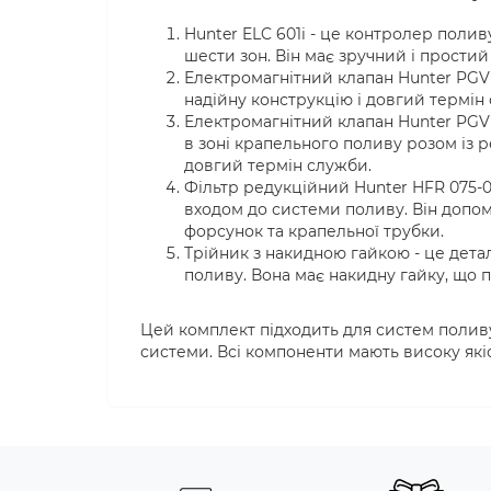
Hunter ELC 601i - це контролер поли
шести зон. Він має зручний і прости
Електромагнітний клапан Hunter PGV 1
надійну конструкцію і довгий термін
Електромагнітний клапан Hunter PGV 
в зоні крапельного поливу розом із р
довгий термін служби.
Фільтр редукційний Hunter HFR 075-0
входом до системи поливу. Він допом
форсунок та крапельної трубки.
Трійник з накидною гайкою - це детал
поливу. Вона має накидну гайку, що п
Цей комплект підходить для систем поливу
системи. Всі компоненти мають високу якіс