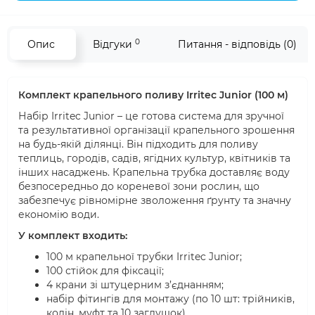
0
Опис
Відгуки
Питання - відповідь (0)
Комплект крапельного поливу Irritec Junior (100 м)
Набір Irritec Junior – це готова система для зручної
та результативної організації крапельного зрошення
на будь-якій ділянці. Він підходить для поливу
теплиць, городів, садів, ягідних культур, квітників та
інших насаджень. Крапельна трубка доставляє воду
безпосередньо до кореневої зони рослин, що
забезпечує рівномірне зволоження ґрунту та значну
економію води.
У комплект входить:
100 м крапельної трубки Irritec Junior;
100 стійок для фіксації;
4 крани зі штуцерним з’єднанням;
набір фітингів для монтажу (по 10 шт: трійників,
колін, муфт та 10 заглушок).