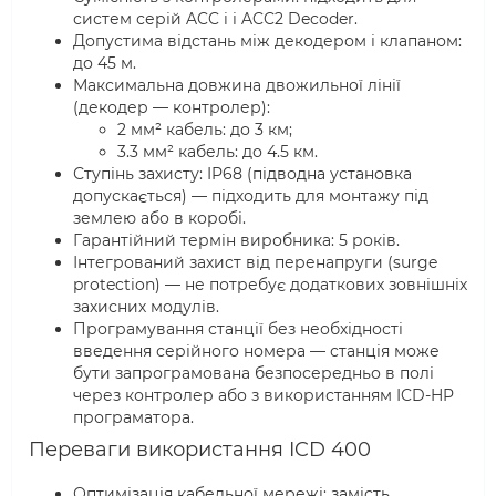
систем серій ACC i і ACC2 Decoder.
Допустима відстань між декодером і клапаном:
до 45 м.
Максимальна довжина двожильної лінії
(декодер — контролер):
2 мм² кабель: до 3 км;
3.3 мм² кабель: до 4.5 км.
Ступінь захисту: IP68 (підводна установка
допускається) — підходить для монтажу під
землею або в коробі.
Гарантійний термін виробника: 5 років.
Інтегрований захист від перенапруги (surge
protection) — не потребує додаткових зовнішніх
захисних модулів.
Програмування станції без необхідності
введення серійного номера — станція може
бути запрограмована безпосередньо в полі
через контролер або з використанням ICD-HP
програматора.
Переваги використання ICD 400
Оптимізація кабельної мережі: замість