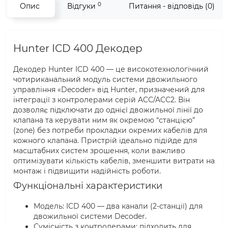
0
Опис
Відгуки
Питання - відповідь (0)
Hunter ICD 400 Декодер
Декодер Hunter ICD 400 — це високотехнологічний
чотириканальний модуль системи двожильного
управління «Decoder» від Hunter, призначений для
інтеграції з контролерами серій ACC/ACC2. Він
дозволяє підключати до однієї двожильної лінії до
клапана та керувати ним як окремою “станцією”
(zone) без потреби прокладки окремих кабелів для
кожного клапана. Пристрій ідеально підійде для
масштабних систем зрошення, коли важливо
оптимізувати кількість кабелів, зменшити витрати на
монтаж і підвищити надійність роботи.
Функціональні характеристики
Модель: ICD 400 — два канали (2-станції) для
двожильної системи Decoder.
Сумісність з контролерами: підходить для