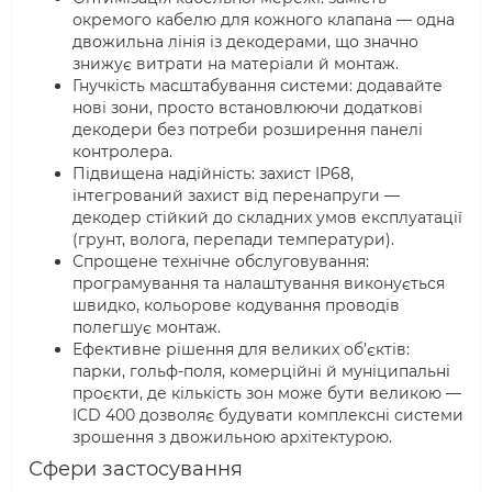
окремого кабелю для кожного клапана — одна
двожильна лінія із декодерами, що значно
знижує витрати на матеріали й монтаж.
Гнучкість масштабування системи: додавайте
нові зони, просто встановлюючи додаткові
декодери без потреби розширення панелі
контролера.
Підвищена надійність: захист IP68,
інтегрований захист від перенапруги —
декодер стійкий до складних умов експлуатації
(грунт, волога, перепади температури).
Спрощене технічне обслуговування:
програмування та налаштування виконується
швидко, кольорове кодування проводів
полегшує монтаж.
Ефективне рішення для великих об’єктів:
парки, гольф-поля, комерційні й муніципальні
проєкти, де кількість зон може бути великою —
ICD 400 дозволяє будувати комплексні системи
зрошення з двожильною архітектурою.
Сфери застосування