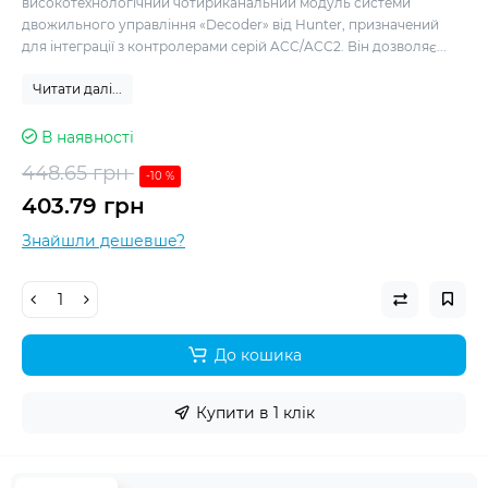
високотехнологічний чотириканальний модуль системи
двожильного управління «Decoder» від Hunter, призначений
для інтеграції з контролерами серій ACC/ACC2. Він дозволяє...
Читати далі...
В наявності
448.65 грн
-10 %
403.79 грн
Знайшли дешевше?
До кошика
Купити в 1 клік