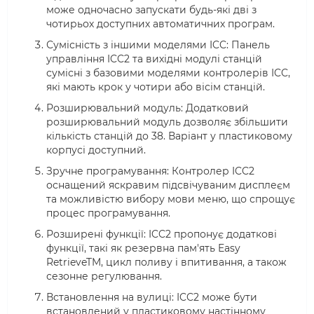
може одночасно запускати будь-які дві з
чотирьох доступних автоматичних програм.
Сумісність з іншими моделями ICC: Панель
управління ICC2 та вихідні модулі станцій
сумісні з базовими моделями контролерів ICC,
які мають крок у чотири або вісім станцій.
Розширювальний модуль: Додатковий
розширювальний модуль дозволяє збільшити
кількість станцій до 38. Варіант у пластиковому
корпусі доступний.
Зручне програмування: Контролер ICC2
оснащений яскравим підсвічуваним дисплеєм
та можливістю вибору мови меню, що спрощує
процес програмування.
Розширені функції: ICC2 пропонує додаткові
функції, такі як резервна пам'ять Easy
RetrieveTM, цикл поливу і впитивання, а також
сезонне регулювання.
Встановлення на вулиці: ICC2 може бути
встановлений у пластиковому настінному