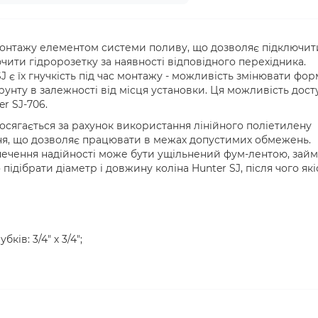
 монтажу елементом системи поливу, що дозволяє підключит
чити гідророзетку за наявності відповідного перехідника.
 є їх гнучкість під час монтажу - можливість змінювати фор
унту в залежності від місця установки. Ця можливість дост
r SJ-706.
досягається за рахунок використання лінійного поліетилену
ння, що дозволяє працювати в межах допустимих обмежень.
печення надійності може бути ущільнений фум-лентою, займ
ідібрати діаметр і довжину коліна Hunter SJ, після чого які
ків: 3/4" х 3/4";