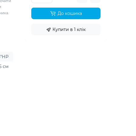
лючити
и
ника.
До кошика
Купити в 1 клік
4″НР
5 см