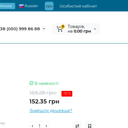
їнська
Russian
грн
Особистий кабінет
Tоварів,
0
38 (050) 999 86 88
на
0.00 грн
В наявності
169.28 грн
-10 %
152.35 грн
Знайшли дешевше?
ажу