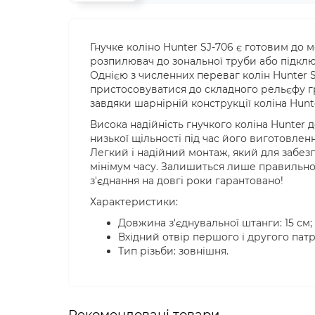
Гнучке коліно Hunter SJ-706 є готовим до
розпилювач до зональної труби або підклю
Однією з численних переваг колін Hunter SJ
пристосовуватися до складного рельєфу гр
завдяки шарнірній конструкції коліна Hunte
Висока надійність гнучкого коліна Hunter 
низької щільності під час його виготовле
Легкий і надійний монтаж, який для забез
мінімум часу. Залишиться лише правильно п
з'єднання на довгі роки гарантовано!
Характеристики:
Довжина з'єднувальної штанги: 15 см;
Вхідний отвір першого і другого патруб
Тип різьби: зовнішня.