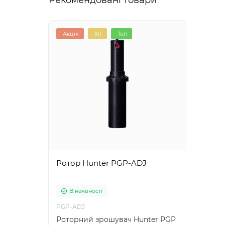
Рекомендовані товари
Акція
Хіт
Топ
Ротор Hunter PGP-ADJ
В наявності
PGP-ADJ
Роторний зрошувач Hunter PGP