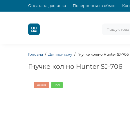
Оплата та доставка
Повернення та обмін
Кон
Головна
Для монтажу
Гнучке коліно Hunter SJ-706
Гнучке коліно Hunter SJ-706
Акція
Топ