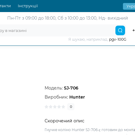
такти
Інструкції
Укра
Пн-Пт з 09:00 до 18:00,
Сб з 10:00 до 13:00, Нд- вихідний
+
Я шукаю, наприклад,
pgv-100G
Модель:
SJ-706
Виробник:
Hunter
0
Скорочений опис
Гнучке коліно Hunter SJ-706 є готовим до монт