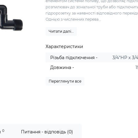
елементом системи поливу, що дозволяє підк
розпилювач до зональної труби або підключит
гідророзетку за наявності відповідного перехід
Однією з численних перева...
Читати далі...
Характеристики
Різьба підключення -
3/4″НР х 3/
Довжина -
1
Переглянути все
0
и
Питання - відповідь (0)