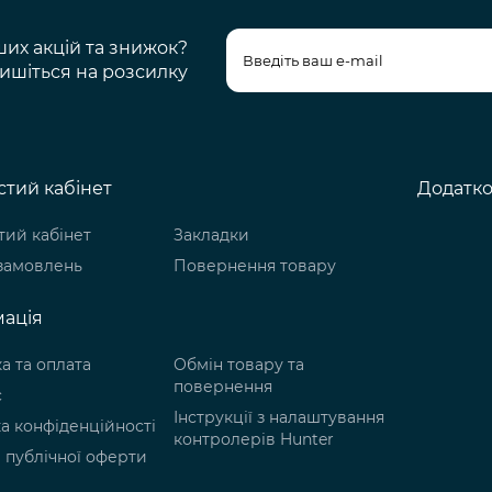
ших акцій та знижок?
ишіться на розсилку
тий кабінет
Додатк
ий кабінет
Закладки
 замовлень
Повернення товару
ація
а та оплата
Обмін товару та
повернення
с
Інструкції з налаштування
а конфіденційності
контролерів Hunter
 публічної оферти