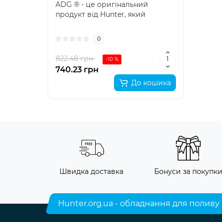
ADG ® - це оригінальний
продукт від Hunter, який
компанія представила у..
0
822.48 грн
-10 %
740.23 грн
До кошика
Швидка доставка
Бонуси за покупк
Hunter.org.ua - обладнання для поливу