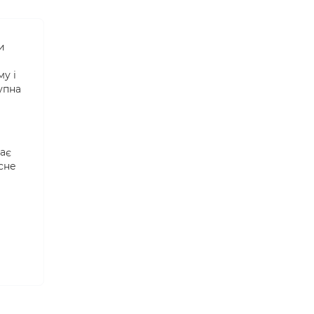
и
му і
упна
ає
сне