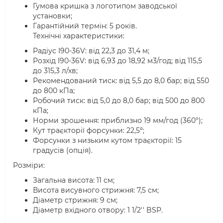
Гумова кришка з логотипом заводської
установки;
Гарантійний термін: 5 років.
Технічні характеристики:
Радіус I90-36V: від 22,3 до 31,4 м;
Розхід I90-36V: від 6,93 до 18,92 м3/год; від 115,5
до 315,3 л/хв;
Рекомендований тиск: від 5,5 до 8,0 бар; від 550
до 800 кПа;
Робочий тиск: від 5,0 до 8,0 бар; від 500 до 800
кПа;
Норми зрошення: приблизно 19 мм/год (360°);
Кут траєкторії форсунки: 22,5º;
Форсунки з низьким кутом траєкторії: 15
градусів (опція).
Розміри:
Загальна висота: 11 см;
Висота висувного стрижня: 7,5 см;
Діаметр стрижня: 9 см;
Діаметр вхідного отвору: 1 1/2'' BSP.