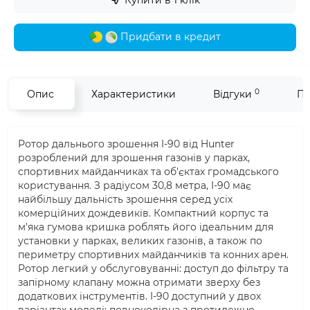
Придбати в кредит
0
Опис
Характеристики
Відгуки
Пи
Ротор дальнього зрошення I-90 від Hunter
розроблений для зрошення газонів у парках,
спортивних майданчиках та об'єктах громадського
користування. З радіусом 30,8 метра, I-90 має
найбільшу дальність зрошення серед усіх
комерційних дождевиків. Компактний корпус та
м'яка гумова кришка роблять його ідеальним для
установки у парках, великих газонів, а також по
периметру спортивних майданчиків та конних арен.
Ротор легкий у обслуговуванні: доступ до фільтру та
запірному клапану можна отримати зверху без
додаткових інструментів. I-90 доступний у двох
варіантах моделі: повноколірна з протилежно