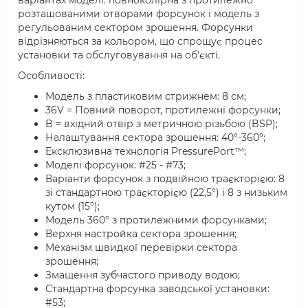
розташованими отворами форсунок і модель з
регульованим сектором зрошення. Форсунки
відрізняються за кольором, що спрощує процес
установки та обслуговування на об'єкті.
Особливості:
Модель з пластиковим стрижнем: 8 см;
36V = Повний поворот, протилежні форсунки;
B = вхідний отвір з метричною різьбою (BSP);
Налаштування сектора зрошення: 40°-360°;
Ексклюзивна технологія PressurePort™;
Моделі форсунок: #25 - #73;
Варіанти форсунок з подвійною траєкторією: 8
зі стандартною траєкторією (22,5°) і 8 з низьким
кутом (15°);
Модель 360° з протилежними форсунками;
Верхня настройка сектора зрошення;
Механізм швидкої перевірки сектора
зрошення;
Змащення зубчастого приводу водою;
Стандартна форсунка заводської установки:
#53;