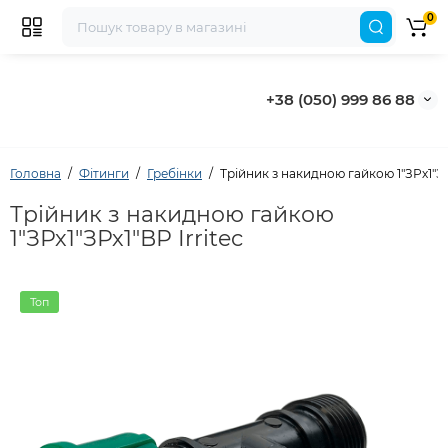
0
+38 (050) 999 86 88
Головна
Фітинги
Гребінки
Трійник з накидною гайкою 1"ЗРх1"ЗРх
Трійник з накидною гайкою
1"ЗРх1"ЗРх1"ВР Irritec
Топ