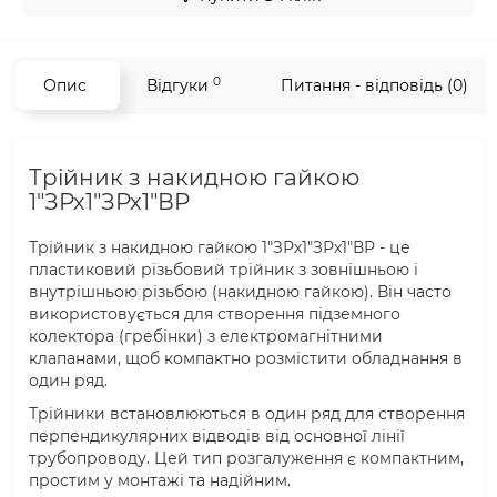
0
Опис
Відгуки
Питання - відповідь (0)
Трійник з накидною гайкою
1"ЗРх1"ЗРх1"ВР
Трійник з накидною гайкою 1"ЗРх1"ЗРх1"ВР - це
пластиковий різьбовий трійник з зовнішньою і
внутрішньою різьбою (накидною гайкою). Він часто
використовується для створення підземного
колектора (гребінки) з електромагнітними
клапанами, щоб компактно розмістити обладнання в
один ряд.
Трійники встановлюються в один ряд для створення
перпендикулярних відводів від основної лінії
трубопроводу. Цей тип розгалуження є компактним,
простим у монтажі та надійним.