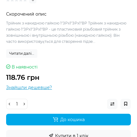
Скорочений опис
Трійник з накидною гайкою 1"ЗРх1"ЗРх1"ВР Трійник з накидною
гайкою 1"ЗРх1"ЗРх1"ВР - це пластиковий різьбовий трійник з
зовнішньою і внутрішньою різьбою (накидною гайкою). Він
часто використовується для створення підзе...
Читати далі...
В наявності
118.76 грн
Знайшли дешевше?
До кошика
Купити в 1 клік