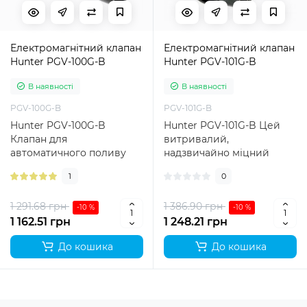
Електромагнітний клапан
Електромагнітний клапан
Hunter PGV-100G-B
Hunter PGV-101G-B
В наявності
В наявності
PGV-100G-B
PGV-101G-B
Hunter PGV-100G-B
Hunter PGV-101G-B Цей
Клапан для
витривалий,
автоматичного поливу
надзвичайно міцний
Hunter PGV-100G-B (1"
клапан має всі найкращі
1
0
Внутрішня Різьба)
характеристики клапа..
спеціал..
1 291.68 грн
1 386.90 грн
-10 %
-10 %
1 162.51 грн
1 248.21 грн
До кошика
До кошика