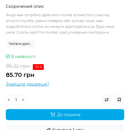
Скорочений опис
Якщо вам потрібно здійснити полив холмистого участка,
зігнутої клумби, рівної поверхні або кутової зони, вам
знадобляться сопла, які можуть адаптуватися до будь-яких
умов. Сопла серії Pro Hunter з регульованим сектором н...
Читати далі...
В наявності
95.22 грн
-10 %
85.70 грн
Знайшли дешевше?
До кошика
Купити в 1 клік