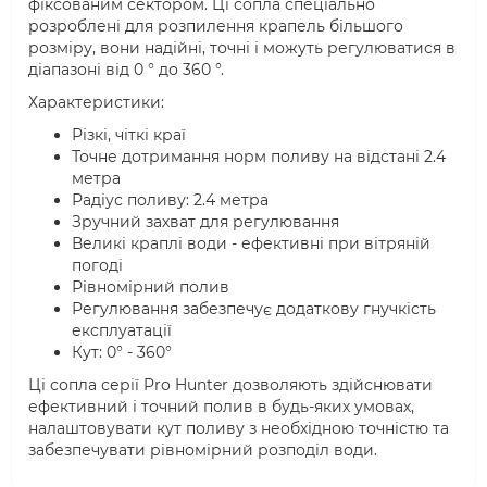
фіксованим сектором. Ці сопла спеціально
розроблені для розпилення крапель більшого
розміру, вони надійні, точні і можуть регулюватися в
діапазоні від 0 ° до 360 °.
Характеристики:
Різкі, чіткі краї
Точне дотримання норм поливу на відстані 2.4
метра
Радіус поливу: 2.4 метра
Зручний захват для регулювання
Великі краплі води - ефективні при вітряній
погоді
Рівномірний полив
Регулювання забезпечує додаткову гнучкість
експлуатації
Кут: 0° - 360°
Ці сопла серії Pro Hunter дозволяють здійснювати
ефективний і точний полив в будь-яких умовах,
налаштовувати кут поливу з необхідною точністю та
забезпечувати рівномірний розподіл води.