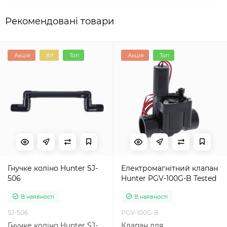
Рекомендовані товари
Акція
Хіт
Топ
Акція
Топ
Гнучке коліно Hunter SJ-
Електромагнітний клапан
506
Hunter PGV-100G-B Tested
В наявності
В наявності
SJ-506
PGV-100G-B
Гнучке коліно Hunter SJ-
Клапан для