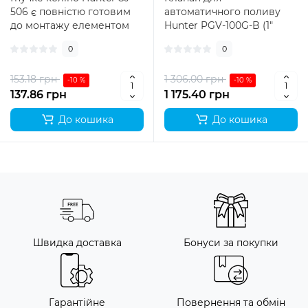
506 є повністю готовим
автоматичного поливу
до монтажу елементом
Hunter PGV-100G-B (1"
системи поливу, що
Внутрішня Різьба)
0
0
дозволяє підк..
спеціально розроблений
для д..
153.18 грн
1 306.00 грн
-10 %
-10 %
137.86 грн
1 175.40 грн
До кошика
До кошика
Швидка доставка
Бонуси за покупки
Гарантійне
Повернення та обмін