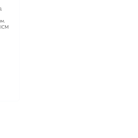
д
ям.
 ICM