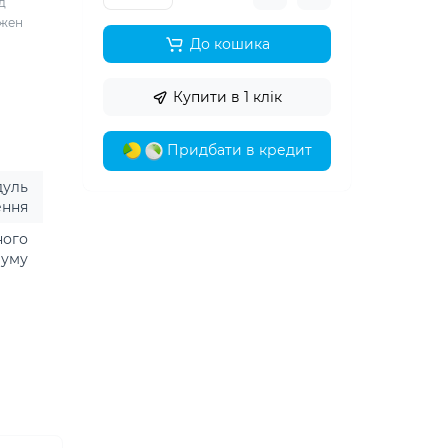
д
ожен
і
До кошика
Купити в 1 клік
Придбати в кредит
дуль
ення
ного
руму