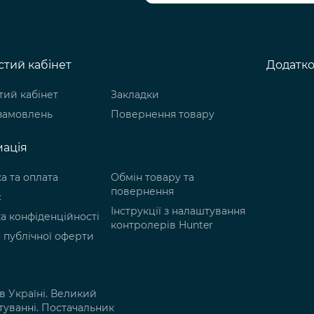
тий кабінет
Додатк
ий кабінет
Закладки
 замовлень
Повернення товару
ація
а та оплата
Обмін товару та
повернення
с
Інструкції з налаштування
а конфіденційності
контролерів Hunter
 публічної оферти
в Україні. Великий
уванні. Постачальник