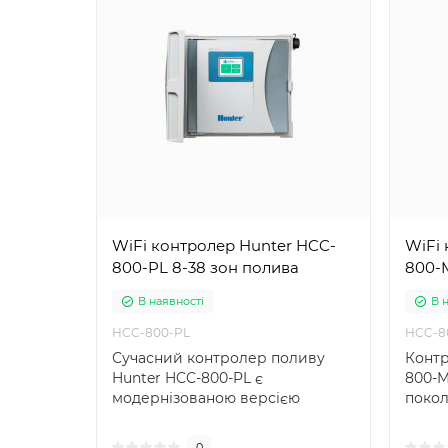
WiFi контролер Hunter HCC-
WiFi
800-PL 8-38 зон полива
В наявності
В 
HCC-800-PL
HCC-8
Сучасний контролер поливу
Контр
Hunter HCC-800-PL є
800-M
модернізованою версією
покол
популярних таймерів ICC2 д..
ірига
0