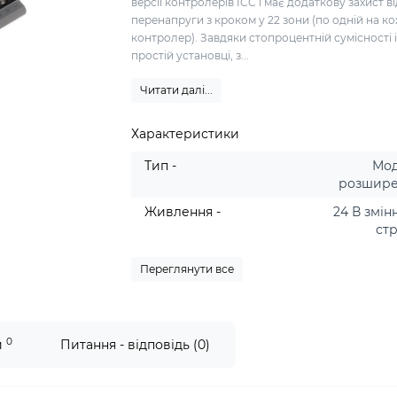
версії контролерів ICC і має додаткову захист ві
перенапруги з кроком у 22 зони (по одній на к
контролер). Завдяки стопроцентній сумісності 
простій установці, з...
Читати далі...
Характеристики
Тип -
Мо
розшир
Живлення -
24 В змін
ст
Переглянути все
0
и
Питання - відповідь (0)