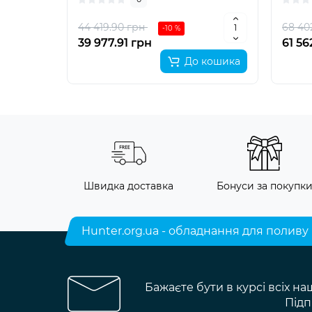
44 419.90 грн
68 40
-10 %
39 977.91 грн
61 56
До кошика
Швидка доставка
Бонуси за покупк
Hunter.org.ua - обладнання для поливу
Бажаєте бути в курсі всіх на
Підп