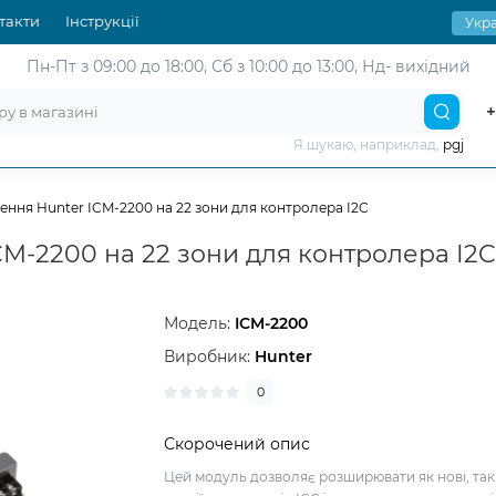
такти
Інструкції
Укра
Пн-Пт з 09:00 до 18:00,
Сб з 10:00 до 13:00, Нд- вихідний
+
Я шукаю, наприклад,
pgj
ння Hunter ICM-2200 на 22 зони для контролера I2C
M-2200 на 22 зони для контролера I2C
Модель:
ICM-2200
Виробник:
Hunter
0
Скорочений опис
Цей модуль дозволяє розширювати як нові, так 