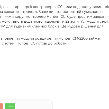
ак і старі версії контролерів ICC і має додаткову захист ві
на кожен контролер). Завдяки стопроцентній сумісності і
он, якими керує контролер Hunter ICC, буде простим завданн
можливість додатково підключити 22 зони. Усі модулі серії
ту" для з'єднання клемних блоків. Це чудове рішення для
становлення модуля розширення Hunter ICM-2200 займає
в системі Hunter ICC готові до роботи.
я
Топ