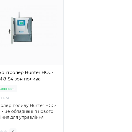
 контролер Hunter HCC-
800-M 8-54 зон полива
наявності
00-M
олер поливу Hunter HCC-
 - це обладнання нового
іння для управління
ційними систе..
0