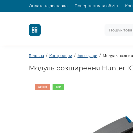
Оплата та доставка
Повернення та обмін
Кон
Головна
Контролери
Аксесуари
Модуль розшире
Модуль розширення Hunter IC
Акція
Топ