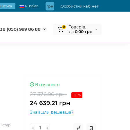
їнська
Russian
грн
Особистий кабінет
Tоварів,
0
38 (050) 999 86 88
на
0.00 грн
В наявності
27 376.90 грн
-10 %
24 639.21 грн
Знайшли дешевше?
і старі