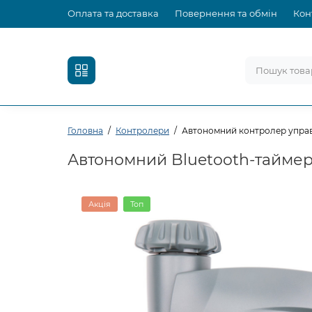
Оплата та доставка
Повернення та обмін
Кон
Головна
Контролери
Автономний контролер управл
Автономний Bluetooth-таймер 
Акція
Топ