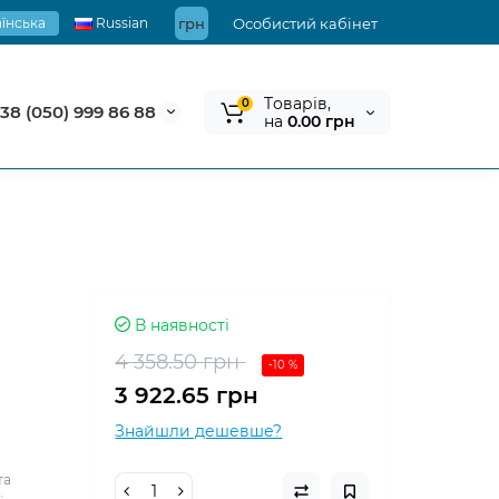
їнська
Russian
грн
Особистий кабінет
Tоварів,
0
38 (050) 999 86 88
на
0.00 грн
В наявності
4 358.50 грн
-10 %
3 922.65 грн
Знайшли дешевше?
та