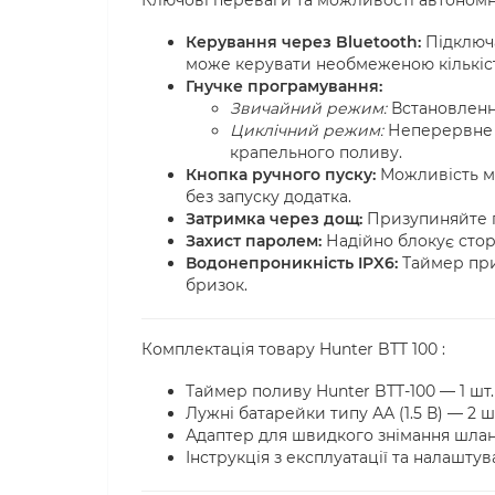
Ключові переваги та можливості автономн
Керування через Bluetooth:
Підключа
може керувати необмеженою кількіс
Гнучке програмування:
Звичайний режим:
Встановлення
Циклічний режим:
Неперервне п
крапельного поливу.
Кнопка ручного пуску:
Можливість ми
без запуску додатка.
Затримка через дощ:
Призупиняйте по
Захист паролем:
Надійно блокує стор
Водонепроникність IPX6:
Таймер приз
бризок.
Комплектація товару Hunter BTT 100 :
Таймер поливу Hunter BTT-100 — 1 шт.
Лужні батарейки типу АА (1.5 В) — 2 ш
Адаптер для швидкого знімання шланг
Інструкція з експлуатації та налаштув