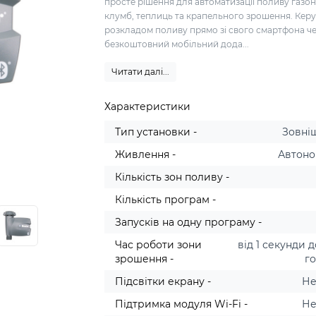
просте рішення для автоматизації поливу газон
клумб, теплиць та крапельного зрошення. Кер
розкладом поливу прямо зі свого смартфона ч
безкоштовний мобільний дода...
Читати далі...
Характеристики
Тип установки -
Зовні
Живлення -
Автон
Кількість зон поливу -
Кількість програм -
Запусків на одну програму -
Час роботи зони
від 1 секунди д
зрошення -
г
Підсвітки екрану -
Не
Підтримка модуля Wi-Fi -
Не