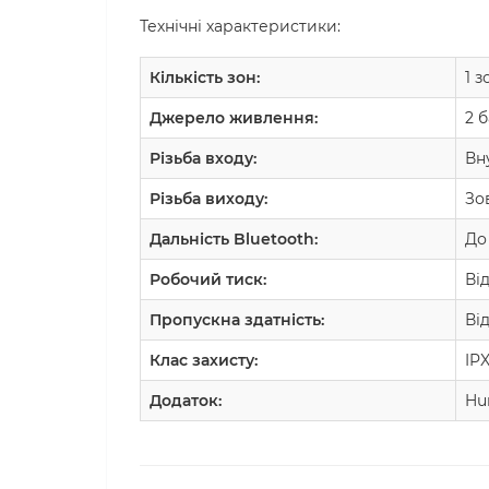
Технічні характеристики:
Кількість зон:
1 з
Джерело живлення:
2 
Різьба входу:
Вну
Різьба виходу:
Зо
Дальність Bluetooth:
До 
Робочий тиск:
Від
Пропускна здатність:
Від
Клас захисту:
IP
Додаток:
Hun