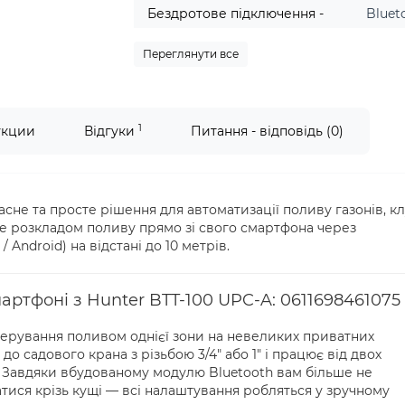
Бездротове підключення -
Bluet
Переглянути все
1
укции
Відгуки
Питання - відповідь (0)
сне та просте рішення для автоматизації поливу газонів, к
е розкладом поливу прямо зі свого смартфона через
Android) на відстані до 10 метрів.
ртфоні з Hunter BTT-100 UPC-A: 0611698461075
ерування поливом однієї зони на невеликих приватних
до садового крана з різьбою 3/4" або 1" і працює від двох
. Завдяки вбудованому модулю Bluetooth вам більше не
тися крізь кущі — всі налаштування робляться у зручному