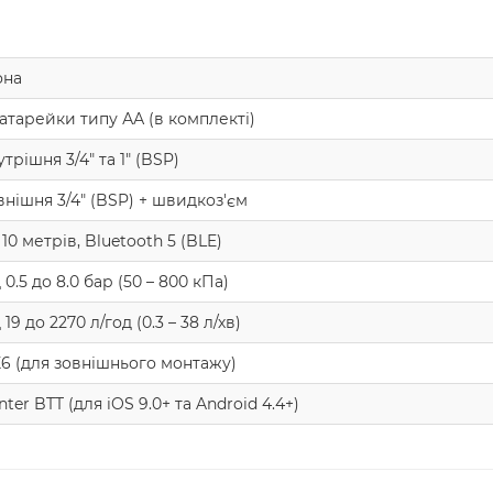
она
батарейки типу АА (в комплекті)
трішня 3/4" та 1" (BSP)
внішня 3/4" (BSP) + швидкоз'єм
10 метрів, Bluetooth 5 (BLE)
 0.5 до 8.0 бар (50 – 800 кПа)
 19 до 2270 л/год (0.3 – 38 л/хв)
X6 (для зовнішнього монтажу)
ter BTT (для iOS 9.0+ та Android 4.4+)