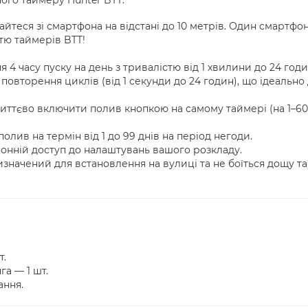
ого таймеру Hunter BTT:
йтеся зі смартфона на відстані до 10 метрів. Один смартфо
тю таймерів BTT!
 4 часу пуску на день з тривалістю від 1 хвилини до 24 годи
овторення циклів (від 1 секунди до 24 годин), що ідеально
ттєво включити полив кнопкою на самому таймері (на 1–60
лив на термін від 1 до 99 днів на період негоди.
онній доступ до налаштувань вашого розкладу.
начений для встановлення на вулиці та не боїться дощу та
т.
а — 1 шт.
ання.