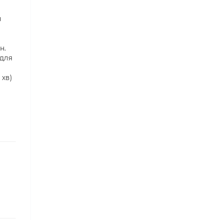
н
н.
 для
 хв)