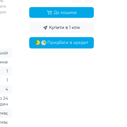
ів,
уйте
ерез
До кошика
Купити в 1 клік
Придбати в кредит
шній
омне
1
1
4
о 24
один
має
має