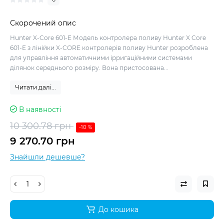
Скорочений опис
Hunter X-Core 601-E Модель контролера поливу Hunter X Core
601-E з лінійки X-CORE контролерів поливу Hunter розроблена
для управління автоматичними ірригаційними системами
ділянок середнього розміру. Вона пристосована...
Читати далі...
В наявності
10 300.78 грн
-10 %
9 270.70 грн
Знайшли дешевше?
До кошика