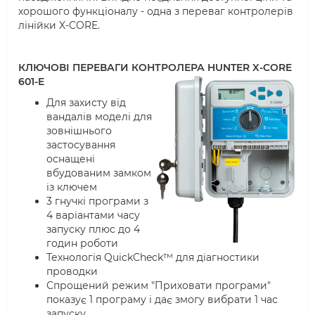
хорошого функціоналу - одна з переваг контролерів
лінійки X-CORE.
КЛЮЧОВІ ПЕРЕВАГИ КОНТРОЛЕРА HUNTER X-CORE
601-E
Для захисту від
вандалів моделі для
зовнішнього
застосування
оснащені
вбудованим замком
із ключем
3 гнучкі програми з
4 варіантами часу
запуску плюс до 4
годин роботи
Технологія QuickCheck™ для діагностики
проводки
Спрощений режим "Приховати програми"
показує 1 програму і дає змогу вибрати 1 час
запуску