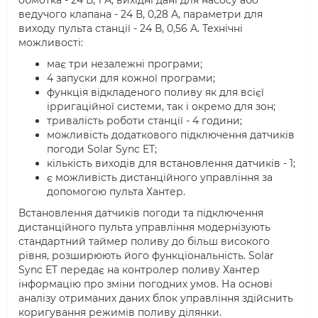
ведучого клапана - 24 В, 0,28 А, параметри для
виходу пульта станції - 24 В, 0,56 А. Технічні
можливості:
має три незалежні програми;
4 запуски для кожної програми;
функція відкладеного поливу як для всієї
ірригаційної системи, так і окремо для зон;
тривалість роботи станції - 4 години;
можливість додаткового підключення датчиків
погоди Solar Sync ET;
кількість виходів для встановлення датчиків - 1;
є можливість дистанційного управління за
допомогою пульта Хантер.
Встановлення датчиків погоди та підключення
дистанційного пульта управління модернізують
стандартний таймер поливу до більш високого
рівня, розширюють його функціональність. Solar
Sync ET передає на контролер поливу Хантер
інформацію про зміни погодних умов. На основі
аналізу отриманих даних блок управління здійснить
коригування режимів поливу ділянки.