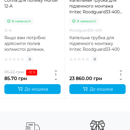
Сопла для поливу Hunter
Капельная трубка для
12-А
підземного монтажа
Irritec Roodguard33-400
(400м)
В наявності
В наявності
12-А
Roodguard33-400
Якщо вам потрібно
Капельна трубка для
здійснити полив
підземного монтажу
холмистої ділянки,
Irritec Roodguard33-400
зігнутої клумби, рівної
(400 метрів) є
0
0
поверхні або кутової зо..
спеціальною капельною ..
95.22 грн
-10 %
85.70 грн
23 860.00 грн
До кошика
До кошика