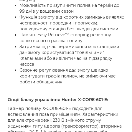
Можливість призупинити полив на термін до
99 днів у дощовий сезон
Функція захисту від коротких замикань виявляє
несправності проводки і пропускає
пошкоджену станцію без шкоди для системи
Пам'ять Easy Retrieve™ створює резервну
копію всього графіка поливу
Затримка під час перемикання між станціями
дає змогу користуватися "повільними"
клапанами або виділити час на підзарядку
насоса
Сезонне регулювання дає змогу швидко
коригувати графік поливу, не змінюючи час
роботи обладнання
Опції блоку управління Hunter X-CORE-601-E:
Таймер поливу X-CORE-601-E підходить для
встановлення поза приміщенням. Характеристики
для електромережі: 230 В змінного струму
з'єднанням типу Європа (трансформатор), вторинна
обмотка - 24 В, 1 А, вихідні дані для насосу або