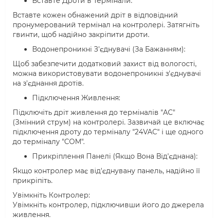
Вставте Дроти в Термінали:
Вставте кожен обнажений дріт в відповідний
пронумерований термінал на контролері. Затягніть
гвинти, щоб надійно закріпити дроти.
Водонепроникні З'єднувачі (За Бажанням):
Щоб забезпечити додатковий захист від вологості,
можна використовувати водонепроникні з'єднувачі
на з'єднання дротів.
Підключення Живлення:
Підключіть дріт живлення до терміналів "AC"
(Змінний струм) на контролері. Зазвичай це включає
підключення дроту до терміналу "24VAC" і ще одного
до терміналу "COM".
Прикріплення Панелі (Якщо Вона Від'єднана):
Якщо контролер має від'єднувану панель, надійно її
прикріпіть.
Увімкніть Контролер:
Увімкніть контролер, підключивши його до джерела
живлення.