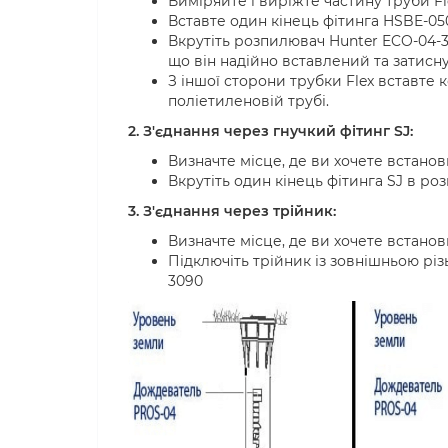
Виміряйте і виріжте частину труби Fl
Вставте один кінець фітинга HSBE-050
Вкрутіть розпилювач Hunter ECO-04-3
що він надійно вставлений та затисн
З іншої сторони трубки Flex вставте 
поліетиленовій трубі.
2. З'єднання через гнучкий фітинг SJ:
Визначте місце, де ви хочете встано
Вкрутіть один кінець фітинга SJ в ро
3. З'єднання через трійник:
Визначте місце, де ви хочете встано
Підключіть трійник із зовнішньою різ
3090