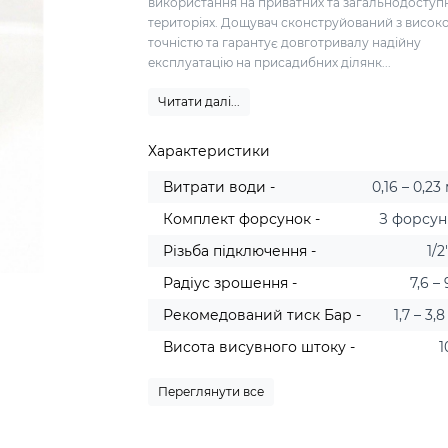
використання на приватних та загальнодоступ
територіях. Дощувач сконструйований з висок
точністю та гарантує довготривалу надійну
експлуатацію на присадибних ділянк...
Читати далі...
Характеристики
Витрати води -
0,16 – 0,23
Комплект форсунок -
З форсу
Різьба підключення -
1/2
Радіус зрошення -
7,6 – 
Рекомедований тиск Бар -
1,7 – 3,
Висота висувного штоку -
1
Переглянути все