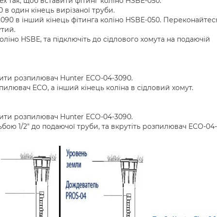
ex так, щоб вставити фітинг коліно HSBE-050.
 в один кінець вирізаної труби.
090 в інший кінець фітинга коліно HSBE-050. Переконайтес
утий.
коліно HSBE, та підключіть до сідлового хомута на подаючій
вити розпилювач Hunter ECO-04-3090.
зпилювач ECO, а інший кінець коліна в сідловий хомут.
вити розпилювач Hunter ECO-04-3090.
ьбою 1/2" до подаючої труби, та вкрутіть розпилювач ECO-04-