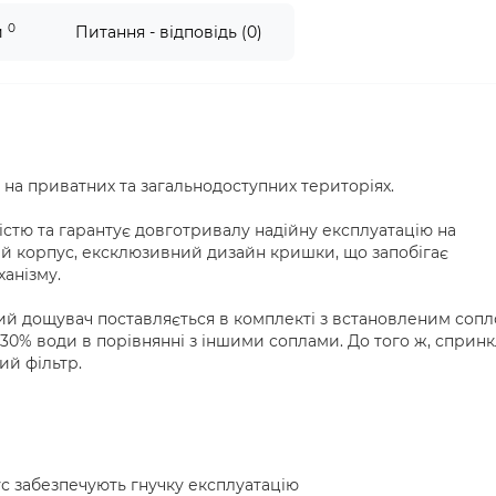
0
и
Питання - відповідь (0)
на приватних та загальнодоступних територіях.
стю та гарантує довготривалу надійну експлуатацію на
ий корпус, ексклюзивний дизайн кришки, що запобігає
анізму.
й дощувач поставляється в комплекті з встановленим соп
30% води в порівнянні з іншими соплами. До того ж, сприн
ий фільтр.
с забезпечують гнучку експлуатацію