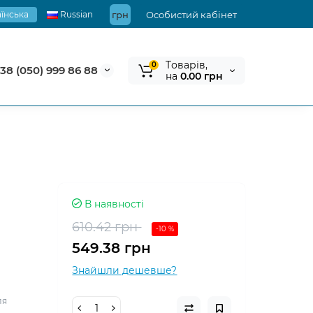
їнська
Russian
грн
Особистий кабінет
Tоварів,
0
38 (050) 999 86 88
на
0.00 грн
В наявності
610.42 грн
-10 %
549.38 грн
Знайшли дешевше?
ля