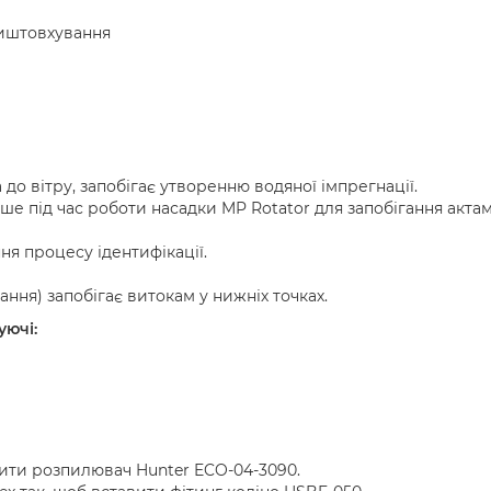
ч
виштовхування
 до вітру, запобігає утворенню водяної імпрегнації.
е під час роботи насадки MP Rotator для запобігання акта
я процесу ідентифікації.
ння) запобігає витокам у нижніх точках.
уючі:
вити розпилювач Hunter ECO-04-3090.