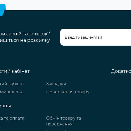
ших акцій та знижок?
ишіться на розсилку
тий кабінет
Додатк
ий кабінет
Закладки
 замовлень
Повернення товару
ація
а та оплата
Обмін товару та
повернення
с