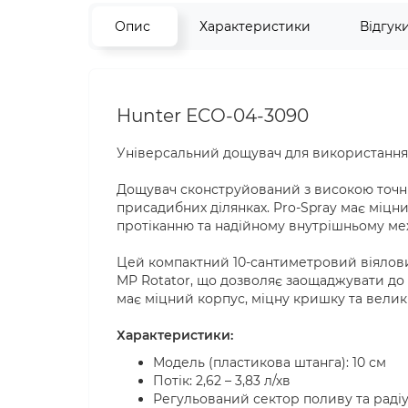
Опис
Характеристики
Відгук
Hunter ECO-04-3090
Універсальний дощувач для використання 
Дощувач сконструйований з високою точні
присадибних ділянках. Pro-Spray має міцн
протіканню та надійному внутрішньому мех
Цей компактний 10-сантиметровий віялови
MP Rotator, що дозволяє заощаджувати до 
має міцний корпус, міцну кришку та велик
Характеристики:
Модель (пластикова штанга): 10 см
Потік: 2,62 – 3,83 л/хв
Регульований сектор поливу та радіу