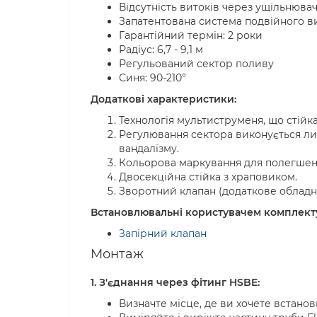
Відсутність витоків через ущільнюва
Запатентована система подвійного 
Гарантійний термін: 2 роки
Радіус: 6,7 - 9,1 м
Регульований сектор поливу
Синя: 90-210°
Додаткові характеристики:
Технологія мультиструменя, що стійка
Регулювання сектора виконується лиш
вандалізму.
Кольорова маркування для полегшенн
Двосекційна стійка з храповиком.
Зворотний клапан (додаткове обладна
Встановлювальні користувачем комплект
Запірний клапан
Монтаж
1. З'єднання через фітинг HSBE:
Визначте місце, де ви хочете встано