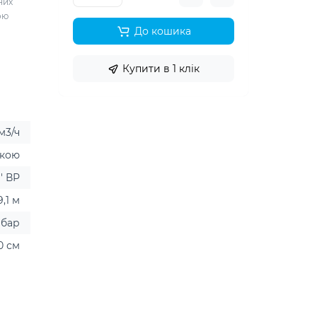
них
ою
До кошика
Купити в 1 клік
 м3/ч
нкою
'' ВР
9,1 м
8 бар
0 см