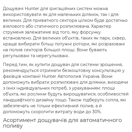
Дощувачі Hunter для іригаційних систем можна
використовувати як для маленьких ділянок, так і для
великих. Для приватного сектора цілком буде достатньо
віялового або статичного розпилювача. Характер
струменя залежатиме від того, яку форсунку
встановлено. Для великих об'єктів, таких як парк, сквер,
краще вибирати більш потужні ротори, які розраховані
на полив секторів більшої площі. Вони бувають
регульовані та нерегульовані.
Перед тим, як купити дощувач для системи зрошення,
рекомендується отримати безкоштовну консультацію у
фахівців компанії Hunter Автополив Україна. Вони
допоможуть вибрати розпилювачі для ділянки, виходячи
з їхніх індивідуальних потреб, з урахуванням: площі
об'єкта, які рослини будуть вирощуватися, особливостей
ландшафтного дизайну тощо. Також підберуть сопла, які
забезпечать не тільки ефективний полив, а й
допоможуть скоротити витрату води до 30%.
Асортимент дощувачів для автоматичного
поливу