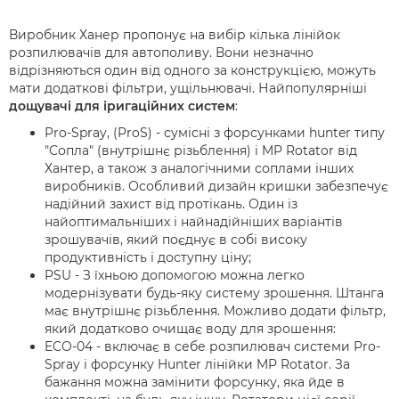
Виробник Ханер пропонує на вибір кілька лінійок
розпилювачів для автополиву. Вони незначно
відрізняються один від одного за конструкцією, можуть
мати додаткові фільтри, ущільнювачі. Найпопулярніші
дощувачі для іригаційних систем
:
Pro-Spray, (ProS) - сумісні з форсунками hunter типу
"Сопла" (внутрішнє різьблення) і MP Rotator від
Хантер, а також з аналогічними соплами інших
виробників. Особливий дизайн кришки забезпечує
надійний захист від протікань. Один із
найоптимальніших і найнадійніших варіантів
зрошувачів, який поєднує в собі високу
продуктивність і доступну ціну;
PSU - З їхньою допомогою можна легко
модернізувати будь-яку систему зрошення. Штанга
має внутрішнє різьблення. Можливо додати фільтр,
який додатково очищає воду для зрошення:
ECO-04 - включає в себе розпилювач системи Pro-
Spray і форсунку Hunter лінійки MP Rotator. За
бажання можна замінити форсунку, яка йде в