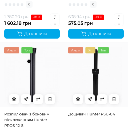
0
0
1 780.20 грн
638.94 грн
-10 %
-10 %
1 602.18 грн
575.05 грн
До кошика
До кошика
Акція
Топ
Акція
Хіт
Топ
Розпилювач з боковим
Дощувач Hunter PSU-04
підключенням Hunter
PROS-12-SI