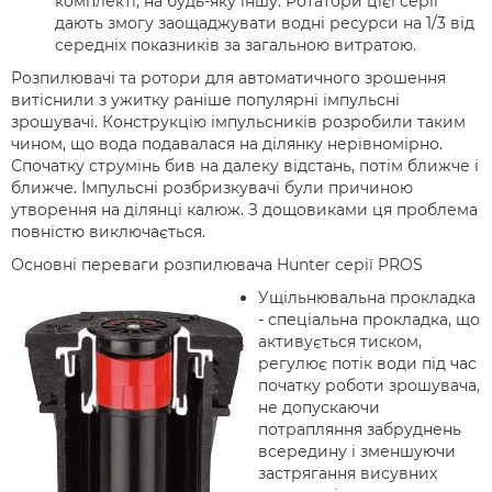
комплекті, на будь-яку іншу. Ротатори цієї серії
дають змогу заощаджувати водні ресурси на 1/3 від
середніх показників за загальною витратою.
Розпилювачі та ротори для автоматичного зрошення
витіснили з ужитку раніше популярні імпульсні
зрошувачі. Конструкцію імпульсників розробили таким
чином, що вода подавалася на ділянку нерівномірно.
Спочатку струмінь бив на далеку відстань, потім ближче і
ближче. Імпульсні розбризкувачі були причиною
утворення на ділянці калюж. З дощовиками ця проблема
повністю виключається.
Основні переваги розпилювача Hunter серії PROS
​Ущільнювальна прокладка
- спеціальна прокладка, що
активується тиском,
регулює потік води під час
початку роботи зрошувача,
не допускаючи
потрапляння забруднень
всередину і зменшуючи
застрягання висувних