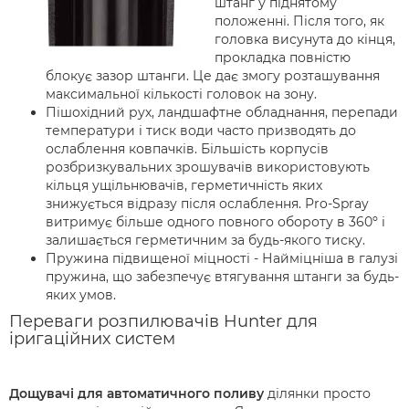
штанг у піднятому
положенні. Після того, як
головка висунута до кінця,
прокладка повністю
блокує зазор штанги. Це дає змогу розташування
максимальної кількості головок на зону.
Пішохідний рух, ландшафтне обладнання, перепади
температури і тиск води часто призводять до
ослаблення ковпачків. Більшість корпусів
розбризкувальних зрошувачів використовують
кільця ущільнювачів, герметичність яких
знижується відразу після ослаблення. Pro-Spray
витримує більше одного повного обороту в 360º і
залишається герметичним за будь-якого тиску.
Пружина підвищеної міцності - Найміцніша в галузі
пружина, що забезпечує втягування штанги за будь-
яких умов.
Переваги розпилювачів Hunter для
іригаційних систем
Дощувачі для автоматичного поливу
ділянки просто