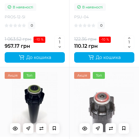
В наявності
В наявності
PROS-12-SI
PSU-04
0
0
1 063.52 грн
122.36 грн
-10 %
-10 %
957.17 грн
110.12 грн
До кошика
До кошика
Акція
Топ
Акція
Топ