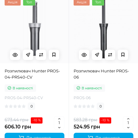
Акція
Топ
Акція
Топ
Розпилювач Hunter PROS-
Розпилювач Hunter PROS-
04-PRS40-CV
06
В наявності
В наявності
PROS-04-PRS40-CV
PROS-06
0
0
673.44 грн
583.28 грн
-10 %
-10 %
606.10 грн
524.95 грн
До кошика
До кошика