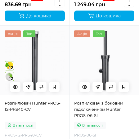
836.69 грн
1 249.04 грн
До кошика
До кошика
Акція
Топ
Акція
Топ
12
12
Розпилювач Hunter PROS-
Розпилювач з боковим
12-PRS40-CV
підключенням Hunter
PROS-06-SI
В наявності
В наявності
PROS-12-PRS40-CV
PROS-06-SI