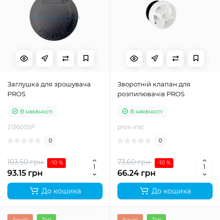
Заглушка для зрошувача
Зворотній клапан для
PROS
розпилювачів PROS
В наявності
В наявності
213600SP
pros-inst
0
0
103.50 грн
73.60 грн
-10 %
-10 %
93.15 грн
66.24 грн
До кошика
До кошика
Акція
Топ
Акція
Топ