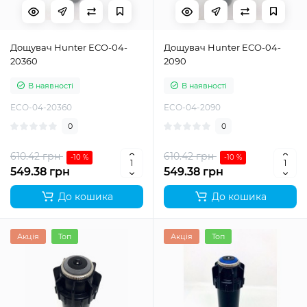
Дощувач Hunter ECO-04-
Дощувач Hunter ECO-04-
20360
2090
В наявності
В наявності
ECO-04-20360
ECO-04-2090
0
0
610.42 грн
610.42 грн
-10 %
-10 %
549.38 грн
549.38 грн
До кошика
До кошика
Акція
Топ
Акція
Топ