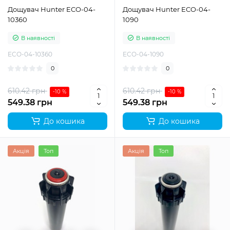
Дощувач Hunter ECO-04-
Дощувач Hunter ECO-04-
10360
1090
В наявності
В наявності
ECO-04-10360
ECO-04-1090
0
0
610.42 грн
610.42 грн
-10 %
-10 %
549.38 грн
549.38 грн
До кошика
До кошика
Акція
Топ
Акція
Топ