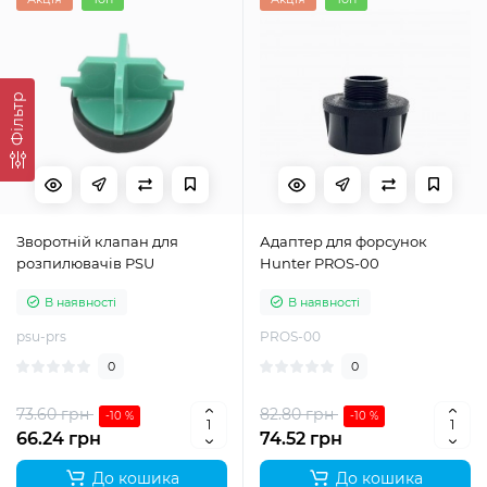
Фільтр
Зворотній клапан для
Адаптер для форсунок
розпилювачів PSU
Hunter PROS-00
В наявності
В наявності
psu-prs
PROS-00
0
0
73.60 грн
82.80 грн
-10 %
-10 %
66.24 грн
74.52 грн
До кошика
До кошика