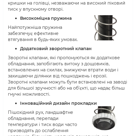
кришки на голівці, незважаючи на високий піковий
тиск у впускному отворі.
Високоміцна пружина
Найпотужніша пружина
забезпечує ефективне
втягування в будь-яких умовах.
Додатковий зворотний клапан
Зворотні клапани, які пропонуються як додаткове
обладнання, запобігають витоку з дощовиків,
встановлених на схилах, знижуючи втрати води і
захищаючи ділянки від пошкоджень і ерозії.
Зворотні клапани можуть бути встановлені на заводі
для більшої зручності або на об'єкті, що надає більш
гнучкі можливості.
Інноваційний дизайн прокладки
Пішохідний рух, ландшафтне
обладнання, перепади
температури і тиск води часто
призводять до ослаблення