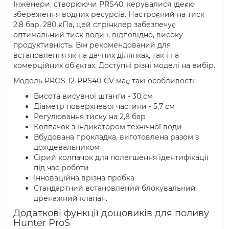
Інженери, створюючи PRS40, керувалися ідеєю
збереження водних ресурсів. Настроєний на тиск
2,8 бар, 280 кПа, цей спрінклер забезпечує
оптимальний тиск води і, відповідно, високу
продуктивність. Він рекомендований для
встановлення як на дачних ділянках, так і на
комерційних об'єктах. Доступні різні моделі на вибір.
Модель PROS-12-PRS40-CV має такі особливості:
Висота висувної штанги - 30 см
Діаметр поверхневої частини - 5,7 см
Регулювання тиску на 2,8 бар
Колпачок з індикатором технічної води
Вбудована прокладка, виготовлена разом з
дождевальником
Сірий колпачок для полегшення ідентифікації
під час роботи
Інноваційна врізна пробка
Стандартний встановлений блокувальний
дренажний клапан.
Додаткові функції дощовиків для поливу
Hunter ProS