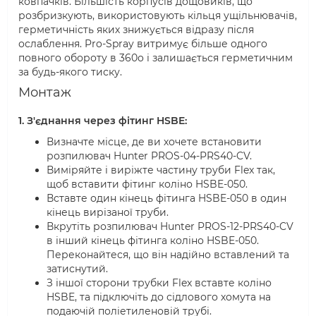
ковпачків. Більшість корпусів дощовиків, що
розбризкують, використовують кільця ущільнювачів,
герметичність яких знижується відразу після
ослаблення. Pro-Spray витримує більше одного
повного обороту в 360o і залишається герметичним
за будь-якого тиску.
Монтаж
1. З'єднання через фітинг HSBE:
Визначте місце, де ви хочете встановити
розпилювач Hunter PROS-04-PRS40-CV.
Виміряйте і виріжте частину труби Flex так,
щоб вставити фітинг коліно HSBE-050.
Вставте один кінець фітинга HSBE-050 в один
кінець вирізаної труби.
Вкрутіть розпилювач Hunter PROS-12-PRS40-CV
в інший кінець фітинга коліно HSBE-050.
Переконайтеся, що він надійно вставлений та
затиснутий.
З іншої сторони трубки Flex вставте коліно
HSBE, та підключіть до сідлового хомута на
подаючій поліетиленовій трубі.