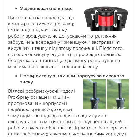
Ущільнювальне кільце
Ця спеціальна прокладка, що
активується тиском, регулює
потік води під час початку
роботи зрошувача, не допускаючи потрапляння
забруднень всередину і зменшуючи застрявання
висувних штанг у піднятому положенні. Після того,
як головка висунута до кінця, прокладка повністю
блокує зазор штанги. Це дає змогу розташування
максимальної кількості головок на зону.
Немає витоку з кришки корпусу за високого
тиску
Віялові розбризкувачі моделі
Pro-Spray оснащені міцним
прогумованим корпусом і
надійною кришкою, завдяки
чому відмінно підходять для складних умов
експлуатації - в місцях великого скупчення людей і
роботи важкого обладнання. Крім того, багаторазова
стійка забезпечує максимальне зчеплення корпусу і