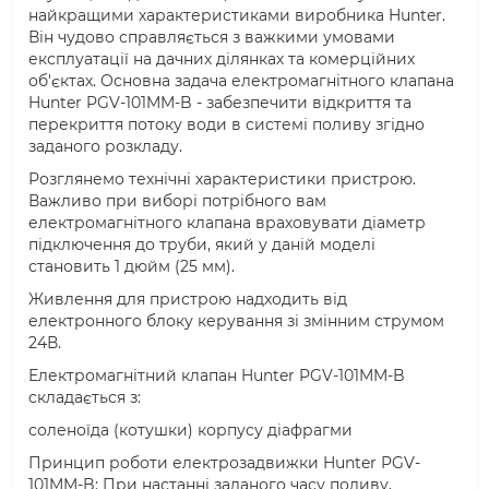
найкращими характеристиками виробника Hunter.
Він чудово справляється з важкими умовами
експлуатації на дачних ділянках та комерційних
об'єктах. Основна задача електромагнітного клапана
Hunter PGV-101MM-B - забезпечити відкриття та
перекриття потоку води в системі поливу згідно
заданого розкладу.
Розглянемо технічні характеристики пристрою.
Важливо при виборі потрібного вам
електромагнітного клапана враховувати діаметр
підключення до труби, який у даній моделі
становить 1 дюйм (25 мм).
Живлення для пристрою надходить від
електронного блоку керування зі змінним струмом
24В.
Електромагнітний клапан Hunter PGV-101MM-B
складається з:
соленоїда (котушки) корпусу діафрагми
Принцип роботи електрозадвижки Hunter PGV-
101MM-B: При настанні заданого часу поливу,