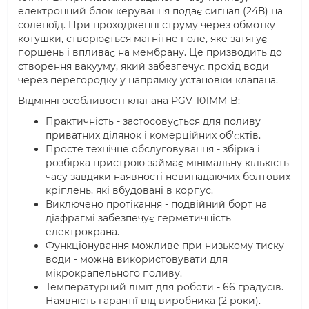
електронний блок керування подає сигнал (24В) на
соленоїд. При проходженні струму через обмотку
котушки, створюється магнітне поле, яке затягує
поршень і впливає на мембрану. Це призводить до
створення вакууму, який забезпечує прохід води
через перегородку у напрямку установки клапана.
Відмінні особливості клапана PGV-101MM-B:
Практичність - застосовується для поливу
приватних ділянок і комерційних об'єктів.
Просте технічне обслуговування - збірка і
розбірка пристрою займає мінімальну кількість
часу завдяки наявності невипадаючих болтових
кріплень, які вбудовані в корпус.
Виключено протікання - подвійний борт на
діафрагмі забезпечує герметичність
електрокрана.
Функціонування можливе при низькому тиску
води - можна використовувати для
мікрокрапельного поливу.
Температурний ліміт для роботи - 66 градусів.
Наявність гарантії від виробника (2 роки).