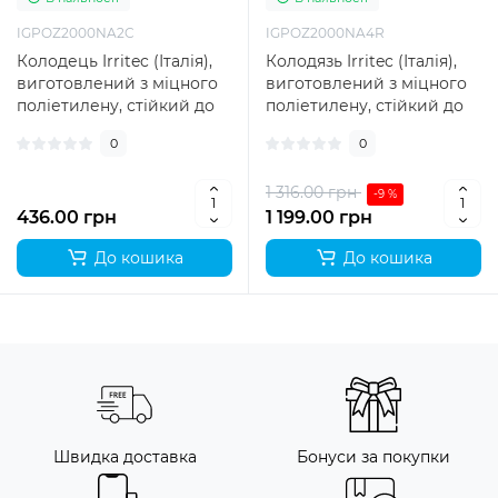
IGPOZ2000NA2C
IGPOZ2000NA4R
Колодець Irritec (Італія),
Колодязь Irritec (Італія),
виготовлений з міцного
виготовлений з міцного
поліетилену, стійкий до
поліетилену, стійкий до
негоди та ударів.
негоди та ударів. При..
0
0
Призначе..
1 316.00 грн
-9 %
436.00 грн
1 199.00 грн
До кошика
До кошика
Швидка доставка
Бонуси за покупки