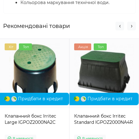
Кольорова маркування технічної води.
Рекомендовані товари
Хіт
Топ
Акція
Топ
Придбати в кредит
Придбати в кредит
Клапанний бокс Irritec
Клапанний бокс Irritec
Large IGPOZ2000NA2C
Standard IGPOZ2000NA4R
В наявності
В наявності