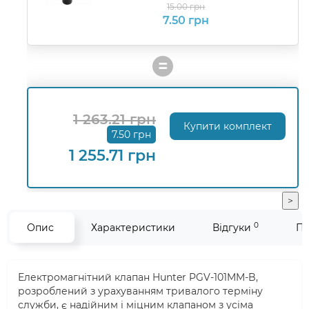
15.00 грн
7.50 грн
=
1 263.21 грн
Купити комплект
7.50 грн
1 255.71 грн
>
0
Опис
Характеристики
Відгуки
Пи
Електромагнітний клапан Hunter PGV-101MM-B,
розроблений з урахуванням тривалого терміну
служби, є надійним і міцним клапаном з усіма