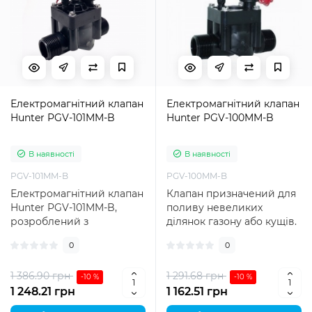
Електромагнітний клапан
Електромагнітний клапан
Hunter PGV-101MM-B
Hunter PGV-100MM-B
В наявності
В наявності
PGV-101MM-B
PGV-100MM-B
Електромагнітний клапан
Клапан призначений для
Hunter PGV-101MM-B,
поливу невеликих
розроблений з
ділянок газону або кущів.
урахуванням тривалого
Пропускна здатність до 9
0
0
терміну служби, є на..
м3/год. О..
1 386.90 грн
1 291.68 грн
-10 %
-10 %
1 248.21 грн
1 162.51 грн