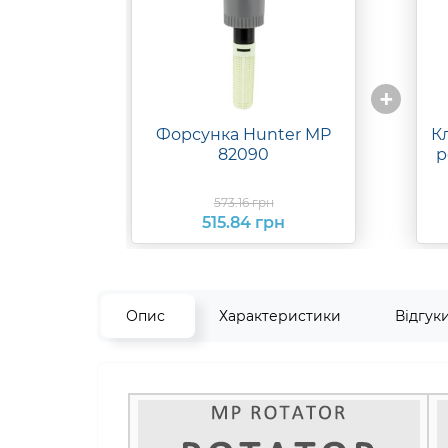
рн
3.85 грн
3 грн
+
комплект
Форсунка Hunter MP
К
82090
р
573.16 грн
515.84 грн
Опис
Характеристики
Відгук