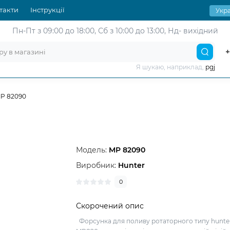
такти
Інструкції
Укра
Пн-Пт з 09:00 до 18:00,
Сб з 10:00 до 13:00, Нд- вихідний
+
Я шукаю, наприклад,
pgj
MP 82090
Модель:
MP 82090
Виробник:
Hunter
0
Скорочений опис
Форсунка для поливу ротаторного типу hunte