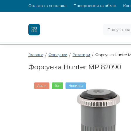
Оплата та доставка
Повернення та обмін
Кон
Головна
Форсунки
Ротатори
Форсунка Hunter 
Форсунка Hunter MP 82090
Акція
Топ
Новинка