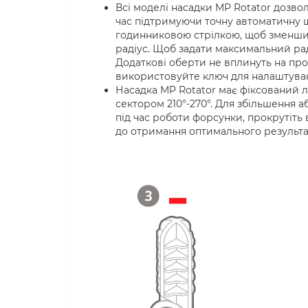
Всі моделі насадки MP Rotator дозво
час підтримуючи точну автоматичну 
годинниковою стрілкою, щоб зменшит
радіус. Щоб задати максимальний рад
Додаткові оберти не вплинуть на про
використовуйте ключ для налаштуванн
Насадка MP Rotator має фіксований лі
сектором 210°-270°. Для збільшення 
під час роботи форсунки, прокрутіть
до отримання оптимального результа