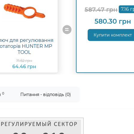
587.47 грн
7.16 
580.30 грн
=
Купити комплект
люч для регулювання
отаторів HUNTER MP
TOOL
71.62 грн
64.46 грн
0
и
Питання - відповідь (0)