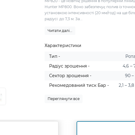
MP820 - це новітнє рішення в популярній лінійц
Hunter MP800. Воно забезпечує полив із точно
установкою інтенсивності (20 мм/год) на ще бі
радіусі: до 7,3 м. За...
Читати далі...
Характеристики
Тип -
Рот
Радіус зрошення -
4,6 – 
Сектор зрошення -
90 –
Рекомедований тиск Бар -
2,1 – 3,
Переглянути все