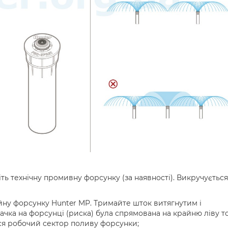
ть технічну промивну форсунку (за наявності). Викручується
ійну форсунку Hunter MP. Тримайте шток витягнутим і
начка на форсунці (риска) була спрямована на крайню ліву т
ися робочий сектор поливу форсунки;