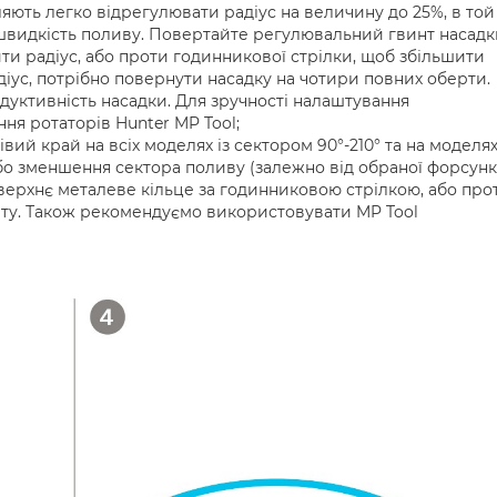
ляють легко відрегулювати радіус на величину до 25%, в той
швидкість поливу. Повертайте регулювальний гвинт насадк
и радіус, або проти годинникової стрілки, щоб збільшити
іус, потрібно повернути насадку на чотири повних оберти.
дуктивність насадки. Для зручності налаштування
я ротаторів Hunter MP Tool;
вий край на всіх моделях із сектором 90°-210° та на моделях
або зменшення сектора поливу (залежно від обраної форсунк
 верхнє металеве кільце за годинниковою стрілкою, або про
ту. Також рекомендуємо використовувати MP Tool