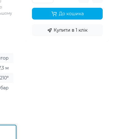
і
ю
льшому
До кошика
Купити в 1 клік
атор
7,3 м
 210º
8 бар