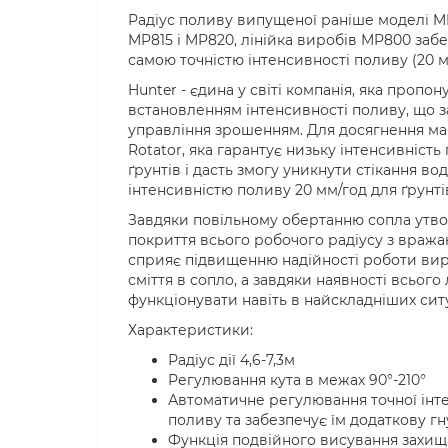
Радіус поливу випущеної раніше моделі MP
MP815 і MP820, лінійка виробів MP800 забе
самою точністю інтенсивності поливу (20 м
Hunter - єдина у світі компанія, яка проп
встановленням інтенсивності поливу, що 
управління зрошенням. Для досягнення ма
Rotator, яка гарантує низьку інтенсивність
ґрунтів і дасть змогу уникнути стікання в
інтенсивністю поливу 20 мм/год для ґрунтів
Завдяки повільному обертанню сопла утвор
покриття всього робочого радіусу з вража
сприяє підвищенню надійності роботи вир
сміття в сопло, а завдяки наявності всього
функціонувати навіть в найскладніших ситу
Характеристики:
Радіус дії 4,6-7,3м
Регулювання кута в межах 90°-210°
Автоматичне регулювання точної інт
поливу та забезпечує їм додаткову гн
Функція подвійного висування захища