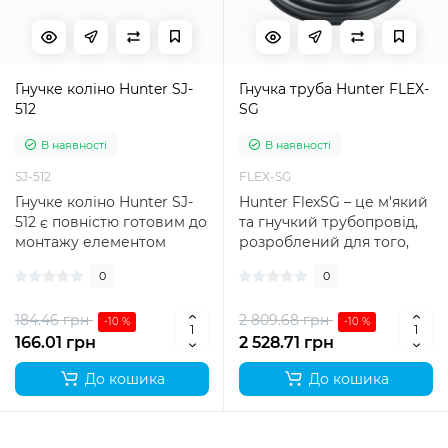
Гнучке коліно Hunter SJ-
Гнучка труба Hunter FLEX-
512
SG
В наявності
В наявності
SJ-512
FLEX-SG
Гнучке коліно Hunter SJ-
Hunter FlexSG – це м'який
512 є повністю готовим до
та гнучкий трубопровід,
монтажу елементом
розроблений для того,
системи поливу, що
щоб забезпечити надійне
0
0
дозволяє підк..
з'єд..
184.46 грн
2 809.68 грн
-10 %
-10 %
166.01 грн
2 528.71 грн
До кошика
До кошика