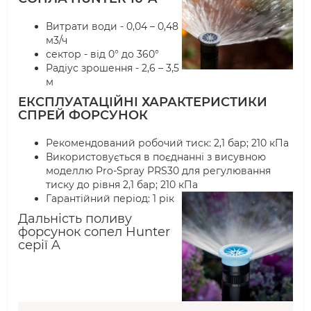
Витрати води - 0,04 – 0,48
м3/ч
сектор - від 0° до 360°
Радіус зрошення - 2,6 – 3,5
м
ЕКСПЛУАТАЦІЙНІ ХАРАКТЕРИСТИКИ
СПРЕЙ ФОРСУНОК
Рекомендований робочий тиск: 2,1 бар; 210 кПа
Використовується в поєднанні з висувною
моделлю Pro-Spray PRS30 для регулювання
тиску до рівня 2,1 бар; 210 кПа
Гарантійний період: 1 рік
Дальність поливу
форсунок сопел Hunter
серії A