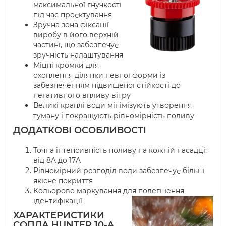
максимальної гнучкості
під час проєктування
Зручна зона фіксації
виробу в його верхній
частині, що забезпечує
зручність налаштування
Міцні кромки для
охоплення ділянки певної форми із
забезпеченням підвищеної стійкості до
негативного впливу вітру
Великі краплі води мінімізують утворення
туману і покращують рівномірність поливу
ДОДАТКОВІ ОСОБЛИВОСТІ
Точна інтенсивність поливу на кожній насадці:
від 8A до 17A
Рівномірний розподіл води забезпечує більш
якісне покриття
Кольорове маркування для полегшення
ідентифікації
ХАРАКТЕРИСТИКИ
СОПЛА HUNTER 10-A