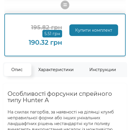
=
195.82 грн
Купити комплект
5.51 грн
190.32 грн
Опис
Характеристики
Инструкции
Особливості форсунки спрейного
типу Hunter A
На схилах пагорбів, за наявності на ділянці клумб
неправильної форми або інших унікальних
ландшафтних рішень нестандартні кути поливу
вимагають використання насадок із можливістю