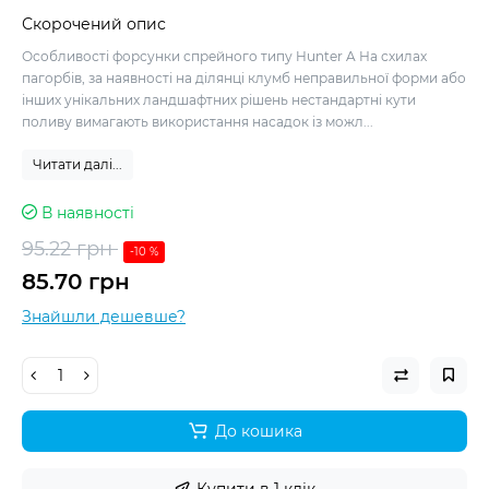
Скорочений опис
Особливості форсунки спрейного типу Hunter A На схилах
пагорбів, за наявності на ділянці клумб неправильної форми або
інших унікальних ландшафтних рішень нестандартні кути
поливу вимагають використання насадок із можл...
Читати далі...
В наявності
95.22 грн
-10 %
85.70 грн
Знайшли дешевше?
До кошика
Купити в 1 клік