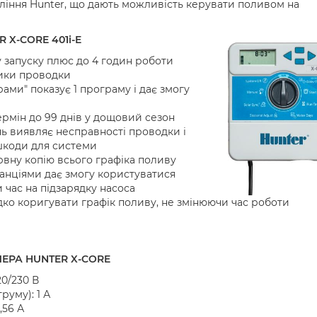
ління Hunter, що дають можливість керувати поливом на
X-CORE 401i-E
у запуску плюс до 4 годин роботи
тики проводки
и" показує 1 програму і дає змогу
рмін до 99 днів у дощовий сезон
нь виявляє несправності проводки і
шкоди для системи
рвну копію всього графіка поливу
анціями дає змогу користуватися
 час на підзарядку насоса
ко коригувати графік поливу, не змінюючи час роботи
ЕРА HUNTER X-CORE
20/230 В
руму): 1 А
,56 А