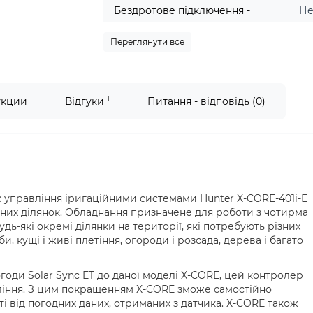
Бездротове підключення -
Не
Переглянути все
1
укции
Відгуки
Питання - відповідь (0)
 управління іригаційними системами Hunter X-CORE-401i-E
тних ділянок. Обладнання призначене для роботи з чотирма
ь-які окремі ділянки на території, які потребують різних
, кущі і живі плетіння, огороди і розсада, дерева і багато
оди Solar Sync ET до даної моделі X-CORE, цей контролер
ління. З цим покращенням X-CORE зможе самостійно
і від погодних даних, отриманих з датчика. X-CORE також