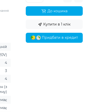
днання
До кошика
Купити в 1 клік
Придбати в кредит
шній
20V)
4
3
4
ин (з
ину)
має
має