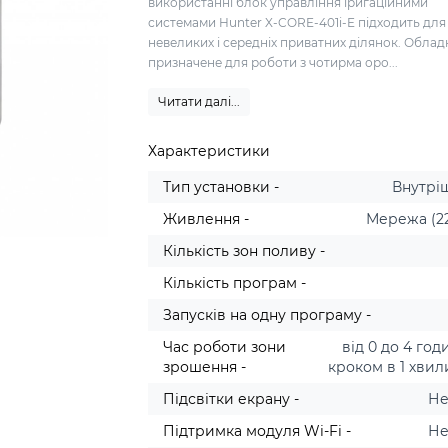
використанні блок управління іригаційними
системами Hunter X-CORE-401i-E підходить для
невеликих і середніх приватних ділянок. Обла
призначене для роботи з чотирма оро...
Читати далі...
Характеристики
Тип установки -
Внутрі
Живлення -
Мережа (2
Кількість зон поливу -
Кількість програм -
Запусків на одну програму -
Час роботи зони
від 0 до 4 год
зрошення -
кроком в 1 хвил
Підсвітки екрану -
Не
Підтримка модуля Wi-Fi -
Не