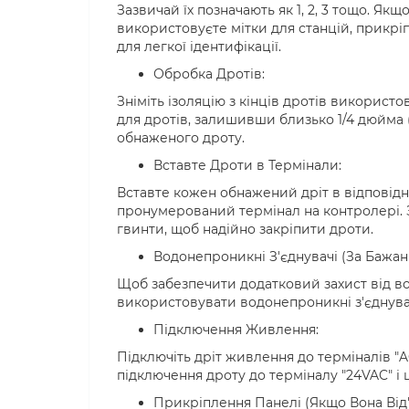
Зазвичай їх позначають як 1, 2, 3 тощо. Якщ
використовуєте мітки для станцій, прикріпі
для легкої ідентифікації.
Обробка Дротів:
Зніміть ізоляцію з кінців дротів викорис
для дротів, залишивши близько 1/4 дюйма 
обнаженого дроту.
Вставте Дроти в Термінали:
Вставте кожен обнажений дріт в відповід
пронумерований термінал на контролері. З
гвинти, щоб надійно закріпити дроти.
Водонепроникні З'єднувачі (За Бажан
Щоб забезпечити додатковий захист від во
використовувати водонепроникні з'єднувач
Підключення Живлення:
Підключіть дріт живлення до терміналів "A
підключення дроту до терміналу "24VAC" і 
Прикріплення Панелі (Якщо Вона Від'