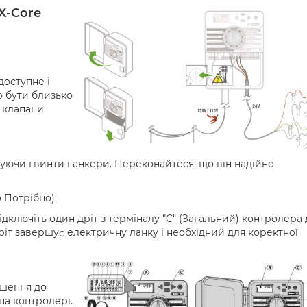
X-Core
доступне і
о бути близько
 клапани
уючи гвинти і анкери. Переконайтеся, що він надійно
 Потрібно):
дключіть один дріт з терміналу "C" (Загальний) контролера 
ріт завершує електричну ланку і необхідний для коректної
ошення до
на контролері.