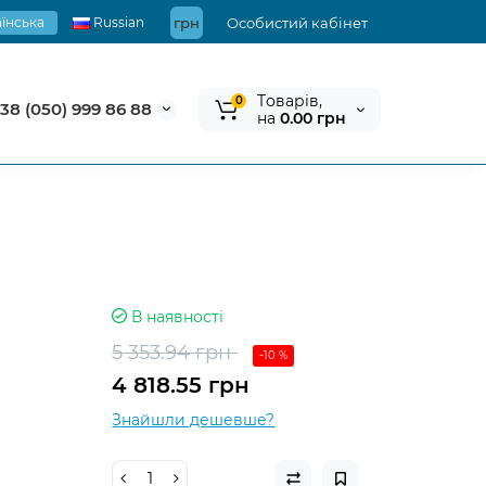
їнська
Russian
грн
Особистий кабінет
Tоварів,
0
38 (050) 999 86 88
на
0.00 грн
В наявності
5 353.94 грн
-10 %
4 818.55 грн
Знайшли дешевше?