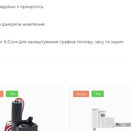
дійно її прикріпіть.
о джерела живлення.
r X-Core для налаштування графіка поливу, часу та інших
я
Топ
Акція
Топ