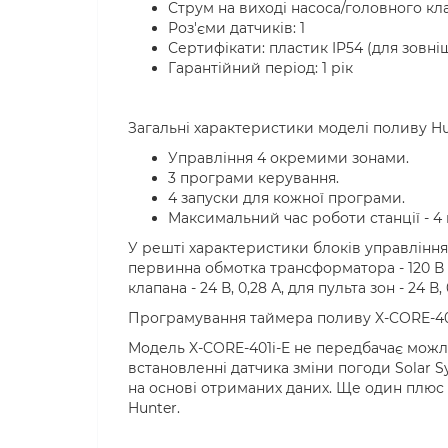
Струм на виході насоса/головного клап
Роз'єми датчиків: 1
Сертифікати: пластик IP54 (для зовні
Гарантійний період: 1 рік
Загальні характеристики моделі поливу Hun
Управління 4 окремими зонами.
3 програми керування.
4 запуски для кожної програми.
Максимальний час роботи станції - 4
У решті характеристики блоків управління 
первинна обмотка трансформатора - 120 В аб
клапана - 24 В, 0,28 А, для пульта зон - 24 В, 
Програмування таймера поливу X-CORE-401
Модель X-CORE-401i-E не передбачає можл
встановленні датчика зміни погоди Solar
на основі отриманих даних. Ще один плюс
Hunter.