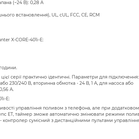
ана (~24 В): 0,28 А
шнього встановлення), UL, cUL, FCC, CE, RCM
ter X-CORE-401i-E:
 години.
цієї серії практично ідентичні. Параметри для підключення:
о 230/240 В, вторинна обмотка - 24 В, 1 А, для насоса або
0,56 А.
i-E:
ивості управління поливом з телефона, але при додатковом
 Sync ET, таймер зможе автоматично змінювати режими поли
 - контролер сумісний з дистанційними пультами управлінн