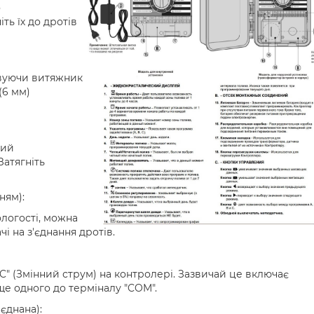
о
ть їх до дротів
товуючи витяжник
(6 мм)
ний
атягніть
ням):
логості, можна
і на з'єднання дротів.
C" (Змінний струм) на контролері. Зазвичай це включає
ще одного до терміналу "COM".
єднана):