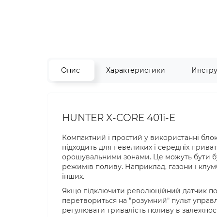
Опис
Характеристики
Инстр
HUNTER X-CORE 401i-E
Компактний і простий у використанні блок
підходить для невеликих і середніх прива
орошувальними зонами. Це можуть бути буд
режимів поливу. Наприклад, газони і клумби
інших.
Якщо підключити революційний датчик пог
перетвориться на "розумний" пульт управ
регулювати тривалість поливу в залежност