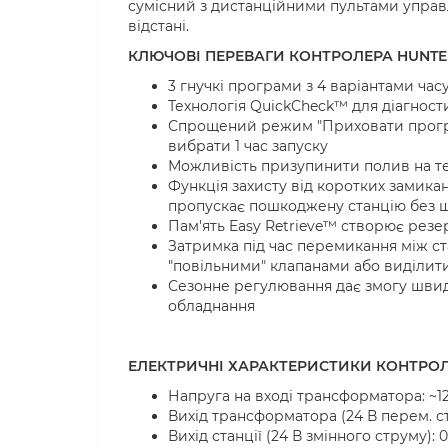
сумісний з дистанційними пультами управ
відстані.
КЛЮЧОВІ ПЕРЕВАГИ КОНТРОЛЕРА HUNTER 
3 гнучкі програми з 4 варіантами час
Технологія QuickCheck™ для діагнос
Спрощений режим "Приховати програм
вибрати 1 час запуску
Можливість призупинити полив на те
Функція захисту від коротких замика
пропускає пошкоджену станцію без 
Пам'ять Easy Retrieve™ створює резе
Затримка під час перемикання між ст
"повільними" клапанами або виділити
Сезонне регулювання дає змогу швид
обладнання
ЕЛЕКТРИЧНІ ХАРАКТЕРИСТИКИ КОНТРОЛ
Напруга на вході трансформатора: ~1
Вихід трансформатора (24 В перем. ст
Вихід станції (24 В змінного струму): 0