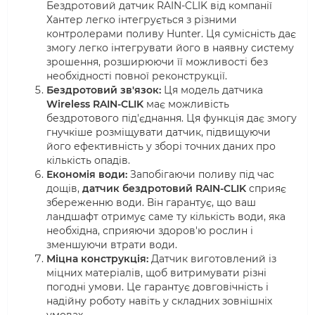
Бездротовий датчик RAIN-CLIK від компанії
Хантер легко інтегрується з різними
контролерами поливу Hunter. Ця сумісність дає
змогу легко інтегрувати його в наявну систему
зрошення, розширюючи її можливості без
необхідності повної реконструкції.
Бездротовий зв'язок:
Ця модель датчика
Wireless RAIN-CLIK
має можливість
бездротового під'єднання. Ця функція дає змогу
гнучкіше розміщувати датчик, підвищуючи
його ефективність у зборі точних даних про
кількість опадів.
Економія води:
Запобігаючи поливу під час
дощів,
датчик бездротовий RAIN-CLIK
сприяє
збереженню води. Він гарантує, що ваш
ландшафт отримує саме ту кількість води, яка
необхідна, сприяючи здоров'ю рослин і
зменшуючи втрати води.
Міцна конструкція:
Датчик виготовлений із
міцних матеріалів, щоб витримувати різні
погодні умови. Це гарантує довговічність і
надійну роботу навіть у складних зовнішніх
умовах.