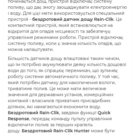
починається дощ, пристрій відключає систему
поливу, що дає змогу заощаджувати електроенергію
і воду. Для цієї мети використовується спеціальний
пристрій -
бездротовий датчик дощу Rain-Clik
. Це
компактний пристрій, який встановлюється на
відкритій для опадів місцевості та забезпечує
управління режимами роботи. Пристрій відключає
систему поливу, коли є значна кількість опадів, що
можна налаштувати.
Більшість датчиків дощу влаштовані таким чином,
що їм потрібно акумулювати деяку кількість дощової
води до того, як спрацює перемикач, що зупиняє
роботу системи автоматичного поливу. У той час,
який потрібен датчику для накопичення вологи,
триватиме полив. Це може мати величезне
значення для державних установ, комерційних
компаній і власників приватних присадибних
ділянок, які намагаються економити воду.
Бездротовий Rain-Clik
, завдяки функції
Quick
Response
, передає команду пульту управління
відключити полив за перших крапель
дощу.
Бездротовий Rain-Clik Hunter
може бути