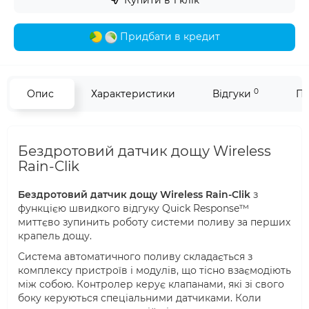
Придбати в кредит
0
Опис
Характеристики
Відгуки
Пи
Бездротовий датчик дощу Wireless
Rain-Clik
Бездротовий датчик дощу Wireless Rain-Clik
з
функцією швидкого відгуку Quick Response™
миттєво зупинить роботу системи поливу за перших
крапель дощу.
Система автоматичного поливу складається з
комплексу пристроїв і модулів, що тісно взаємодіють
між собою. Контролер керує клапанами, які зі свого
боку керуються спеціальними датчиками. Коли