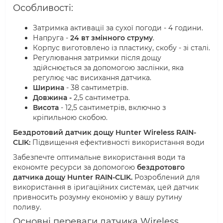
Особливості:
Затримка активації за сухої погоди - 4 години.
Напруга -
24 вт змінного струму
.
Корпус виготовлено із пластику, скобу - зі сталі.
Регулювання затримки після дощу
здійснюється за допомогою заслінки, яка
регулює час висихання датчика.
Ширина
- 38 сантиметрів.
Довжина -
2,5 сантиметра.
Висота
- 12,5 сантиметрів, включно з
кріпильною скобою.
Бездротовий датчик дощу Hunter Wireless RAIN-
CLIK:
Підвищення ефективності використання води
Забезпечте оптимальне використання води та
економте ресурси за допомогою
бездротовго
датчика дощу Hunter RAIN-CLIK.
Розроблений для
використання в іригаційних системах, цей датчик
привносить розумну економію у вашу рутину
поливу.
Основні переваги датчика Wireless