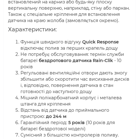
встановлений на карниз або будь-яку плоску
вертикальну поверхню, наприклад, стіну або паркан.
Також є спеціальне кріплення для встановлення
датчика на краю жолоба (замовляється окремо).
Характеристики:
Функція швидкого відгуку
Quick Response
відключає полив за перших крапель дощу
Не потребує обслуговування: термін служби
батареї
бездротового датчика Rain-Clik
- 10
років
Регульовані вентиляційні отвори дають змогу
збільшити або скоротити час висихання дисків
і, відповідно, повернення датчика в стан
готовності до наступного дощу
Міцний полікарбонатний корпус і металева
штанга для кріплення
Відстань від датчика до приймального
пристрою:
до 244 м
Гарантійний період:
5 років
(10 років для
батареї бездротової моделі)
Сумісний з більшістю контролерів поливу.