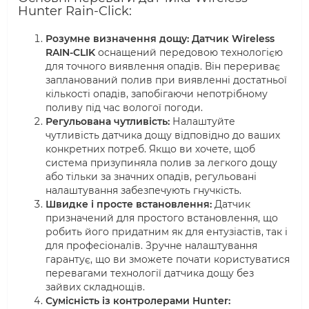
Hunter Rain-Click:
Розумне визначення дощу:
Датчик Wireless
RAIN-CLIK
оснащений передовою технологією
для точного виявлення опадів. Він перериває
запланований полив при виявленні достатньої
кількості опадів, запобігаючи непотрібному
поливу під час вологої погоди.
Регульована чутливість:
Налаштуйте
чутливість датчика дощу відповідно до ваших
конкретних потреб. Якщо ви хочете, щоб
система призупиняла полив за легкого дощу
або тільки за значних опадів, регульовані
налаштування забезпечують гнучкість.
Швидке і просте встановлення:
Датчик
призначений для простого встановлення, що
робить його придатним як для ентузіастів, так і
для професіоналів. Зручне налаштування
гарантує, що ви зможете почати користуватися
перевагами технології датчика дощу без
зайвих складнощів.
Сумісність із контролерами Hunter: