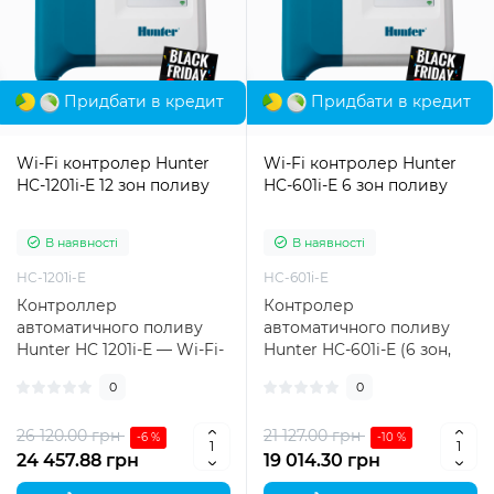
Придбати в кредит
Придбати в кредит
Wi-Fi контролер Hunter
Wi-Fi контролер Hunter
HC-1201i-E 12 зон поливу
HC-601i-E 6 зон поливу
В наявності
В наявності
HC-1201i-E
HC-601i-E
Контроллер
Контролер
автоматичного поливу
автоматичного поливу
Hunter HC 1201i-E — Wi-Fi-
Hunter HC-601i-E (6 зон,
керування Hydrawise для
Wi-Fi, Hydrawise)
0
0
12 зон Контролл..
Контролер Hunter HC-601..
26 120.00 грн
21 127.00 грн
-6 %
-10 %
24 457.88 грн
19 014.30 грн