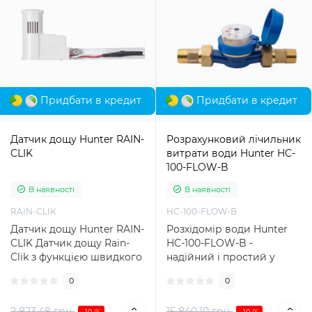
Придбати в кредит
Придбати в кредит
Датчик дощу Hunter RAIN-
Розрахунковий лічильник
CLIK
витрати води Hunter HC-
100-FLOW-B
В наявності
В наявності
RAIN-CLIK
HC-100-FLOW-B
Датчик дощу Hunter RAIN-
Розхідомір води Hunter
CLIK Датчик дощу Rain-
HC-100-FLOW-B -
Clik з функцією швидкого
надійний і простий у
відгуку Quick Response™
встановленні пристрій,
0
0
ми..
який надає клієнт..
2 823.48 грн
15 840.10 грн