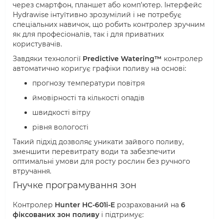
через смартфон, планшет або комп’ютер. Інтерфейс
Hydrawise інтуїтивно зрозумілий і не потребує
спеціальних навичок, що робить контролер зручним
як для професіоналів, так і для приватних
користувачів.
Завдяки технології
Predictive Watering™
контролер
автоматично коригує графіки поливу на основі:
прогнозу температури повітря
ймовірності та кількості опадів
швидкості вітру
рівня вологості
Такий підхід дозволяє уникати зайвого поливу,
зменшити перевитрату води та забезпечити
оптимальні умови для росту рослин без ручного
втручання.
Гнучке програмування зон
Контролер
Hunter HC-601i-E
розрахований на
6
фіксованих зон поливу
і підтримує: