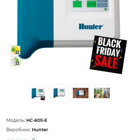
12
12
Модель:
HC-601i-E
Виробник:
Hunter
0