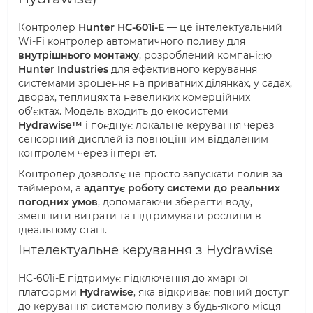
Контролер
Hunter HC-601i-E
— це інтелектуальний
Wi-Fi контролер автоматичного поливу для
внутрішнього монтажу
, розроблений компанією
Hunter Industries
для ефективного керування
системами зрошення на приватних ділянках, у садах,
дворах, теплицях та невеликих комерційних
об’єктах. Модель входить до екосистеми
Hydrawise™
і поєднує локальне керування через
сенсорний дисплей із повноцінним віддаленим
контролем через інтернет.
Контролер дозволяє не просто запускати полив за
таймером, а
адаптує роботу системи до реальних
погодних умов
, допомагаючи зберегти воду,
зменшити витрати та підтримувати рослини в
ідеальному стані.
Інтелектуальне керування з Hydrawise
HC-601i-E підтримує підключення до хмарної
платформи
Hydrawise
, яка відкриває повний доступ
до керування системою поливу з будь-якого місця