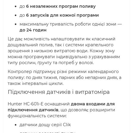
до
6 незалежних програм поливу
до
6 запусків для кожної програми
максимальну тривалість роботи однієї зони —
до 24 годин
Це дає можливість налаштовувати як класичний
дощувальний полив, так і системи крапельного
зрошення з низькою витратою води. Кожну зону
можна програмувати індивідуально з урахуванням
типу рослин, ґрунту та потреб у волозі.
Контролер підтримує різні режими календарного
поливу: по днях тижня, парних або непарних днях, а
також інтервальні цикли.
Підключення датчиків і витратоміра
Hunter HC-601i-E оснащений
двома входами для
підключення датчиків
, що дозволяє розширити
функціональність системи:
датчики дощу серії Clik