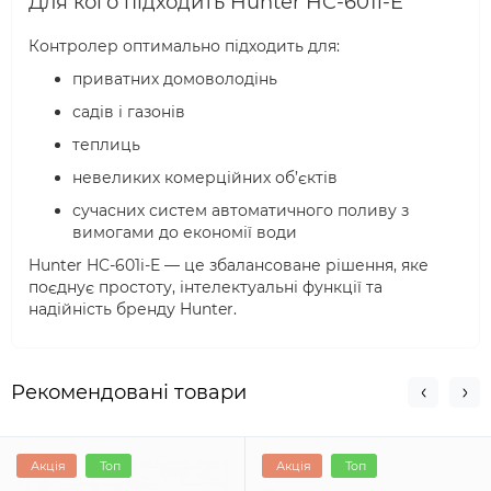
Для кого підходить Hunter HC-601i-E
Контролер оптимально підходить для:
приватних домоволодінь
садів і газонів
теплиць
невеликих комерційних об’єктів
сучасних систем автоматичного поливу з
вимогами до економії води
Hunter HC-601i-E — це збалансоване рішення, яке
поєднує простоту, інтелектуальні функції та
надійність бренду Hunter.
Рекомендовані товари
Акція
Топ
Акція
Топ