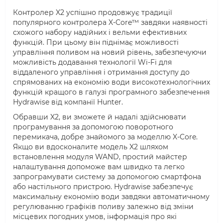
Контролер X2 успішно продовжує традиції
популярного контролера X-Core™ завдяки наявності
схожого набору надійних і вельми ефективних
функцій. При цьому він піднімає можливості
управління поливом на новий рівень, забезпечуючи
можливість додавання технології Wi-Fi для
віддаленого управління і отримання доступу до
спрямованих на економію води високотехнологічних
функцій кращого в галузі програмного забезпечення
Hydrawise від компанії Hunter.
Обравши X2, ви зможете й надалі здійснювати
програмування за допомогою поворотного
перемикача, добре знайомого за моделлю X-Core.
Якщо ви вдосконалите модель X2 шляхом
встановлення модуля WAND, простий майстер
налаштування допоможе вам швидко та легко
запрограмувати систему за допомогою смартфона
або настільного пристрою. Hydrawise забезпечує
максимальну економію води завдяки автоматичному
регулюванню графіків поливу залежно від зміни
місцевих погодних умов, інформація про які