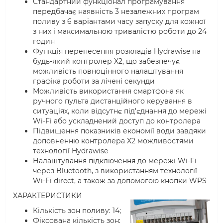
Стандартний функціонал програмування
передбачає наявність 3 незалежних програм
поливу з 6 варіантами часу запуску для кожної
з них і максимальною тривалістю роботи до 24
годин
Функція перенесення розкладів Hydrawise на
будь-який контролер X2, що забезпечує
можливість повноцінного налаштування
графіка роботи за лічені секунди
Можливість використання смартфона як
ручного пульта дистанційного керування в
ситуаціях, коли відсутнє під'єднання до мережі
Wi-Fi або ускладнений доступ до контролера
Підвищення показників економії води завдяки
доповненню контролера X2 можливостями
технології Hydrawise
Налаштування підключення до мережі Wi-Fi
через Bluetooth, з використанням технології
Wi-Fi direct, а також за допомогою кнопки WPS
ХАРАКТЕРИСТИКИ
Кількість зон поливу: 14;
Фіксована кількість зон;