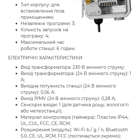
Тип корпусу: для
встановлення поза
приміщенням;
Незалежні програми: 3;
Кількість запусків на
програму: 4;
Максимальний час
роботи станції: 6 годин.
ЕЛЕКТРИЧНІ ХАРАКТЕРИСТИКИ
Вхід трансформатора: 230 В змінного струму;
Вихід трансформатора: (24 В змінного струму): 1
А;
Вихідна потужність станції (24 В змінного
струму): 0,56 А;
Вихід P/MV (24 В змінного струму): 0,28 А;
Сенсорні входи: 1 (для датчика дощу, вологості
або метеостанції);
Матеріал контролера (таймера): Пластик IP44,
UL, CUL, FCC, CE, RCM;
Розширення (модуль): Wi-Fi b / g / n, Bluetooth
5.0, CE, UL, RCM, FCC (постачається окремо);