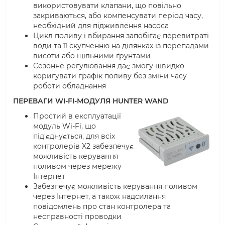
використовувати клапани, що повільно
закриваються, або компенсувати період часу,
необхідний для підживлення насоса
Цикл поливу і вбирання запобігає перевитраті
води та її скупченню на ділянках із перепадами
висоти або щільними ґрунтами
Сезонне регулювання дає змогу швидко
коригувати графік поливу без зміни часу
роботи обладнання
ПЕРЕВАГИ WI-FI-МОДУЛЯ HUNTER WAND
Простий в експлуатації
модуль Wi-Fi, що
під'єднується, для всіх
контролерів X2 забезпечує
можливість керування
поливом через мережу
Інтернет
Забезпечує можливість керування поливом
через Інтернет, а також надсилання
повідомлень про стан контролера та
несправності проводки