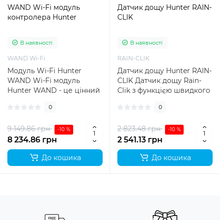
WAND Wi-Fi модуль
Датчик дощу Hunter RAIN-
контролера Hunter
CLIK
В наявності
В наявності
WAND Wi-Fi
RAIN-CLIK
Модуль Wi-Fi Hunter
Датчик дощу Hunter RAIN-
WAND Wi-Fi модуль
CLIK Датчик дощу Rain-
Hunter WAND - це цінний
Clik з функцією швидкого
аксесуар, який
відгуку Quick Response™
0
0
перетворює вашу зрош..
ми..
9 149.86 грн
2 823.48 грн
-10 %
-10 %
8 234.86 грн
2 541.13 грн
До кошика
До кошика