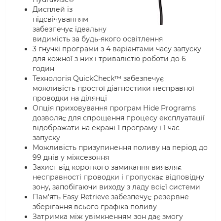
Дисплей із
підсвічуванням
забезпечує ідеальну
видимість за будь-якого освітлення
3 гнучкі програми з 4 варіантами часу запуску
для кожної з них і тривалістю роботи до 6
годин
Технологія QuickCheck™ забезпечує
можливість простої діагностики несправної
проводки на ділянці
Опція приховування програм Hide Programs
дозволяє для спрощення процесу експлуатації
відображати на екрані 1 програму і 1 час
запуску
Можливість призупинення поливу на період до
99 днів у міжсезоння
Захист від короткого замикання виявляє
несправності проводки і пропускає відповідну
зону, запобігаючи виходу з ладу всієї системи
Пам'ять Easy Retrieve забезпечує резервне
зберігання всього графіка поливу
Затримка між увімкненням зон дає змогу