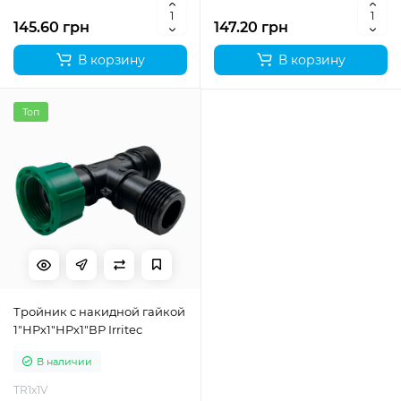
145.60 грн
147.20 грн
В корзину
В корзину
Топ
Тройник с накидной гайкой
1"НРх1"НРх1"ВР Irritec
В наличии
TR1x1V