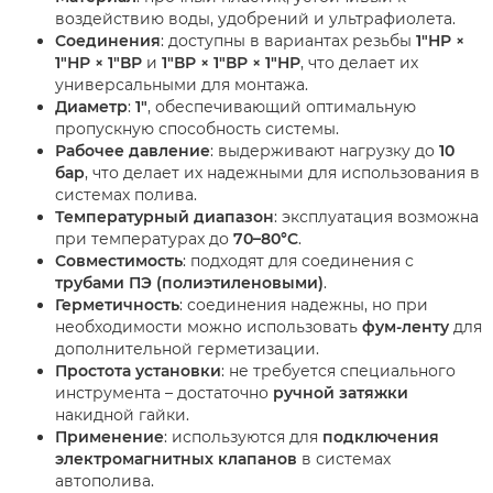
воздействию воды, удобрений и ультрафиолета.
Соединения
: доступны в вариантах резьбы
1"НР ×
1"НР × 1"ВР
и
1"ВР × 1"ВР × 1"НР
, что делает их
универсальными для монтажа.
Диаметр
:
1"
, обеспечивающий оптимальную
пропускную способность системы.
Рабочее давление
: выдерживают нагрузку до
10
бар
, что делает их надежными для использования в
системах полива.
Температурный диапазон
: эксплуатация возможна
при температурах до
70–80°C
.
Совместимость
: подходят для соединения с
трубами ПЭ (полиэтиленовыми)
.
Герметичность
: соединения надежны, но при
необходимости можно использовать
фум-ленту
для
дополнительной герметизации.
Простота установки
: не требуется специального
инструмента – достаточно
ручной затяжки
накидной гайки.
Применение
: используются для
подключения
электромагнитных клапанов
в системах
автополива.