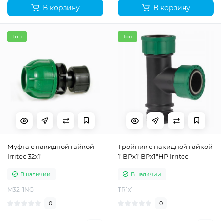
В корзину
В корзину
Топ
Топ
Муфта с накидной гайкой
Тройник с накидной гайкой
Irritec 32x1"
1"ВРх1"ВРх1"НР Irritec
В наличии
В наличии
M32-1NG
TR1x1
0
0