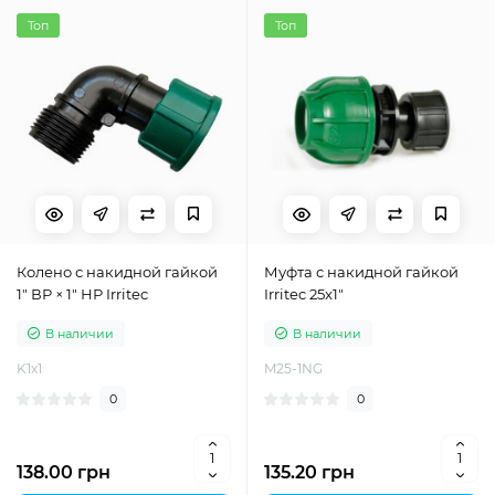
Топ
Топ
Колено с накидной гайкой
Муфта с накидной гайкой
1" ВР × 1" НР Irritec
Irritec 25x1"
В наличии
В наличии
K1x1
M25-1NG
0
0
138.00 грн
135.20 грн