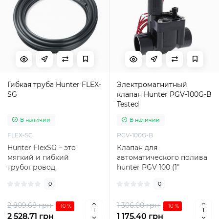
Гибкая труба Hunter FLEX-
Электромагнитный
SG
клапан Hunter PGV-100G-B
Tested
В наличии
В наличии
FLEX-SG
PGV-100G-B
Hunter FlexSG – это
Клапан для
мягкий и гибкий
автоматического полива
трубопровод,
hunter PGV 100 (1″
разработанный для того,
Внутренняя Резьба)
0
0
чтобы обеспечить
сконструированный с
надежное с..
расчетом..
2 809.68 грн
1 306.00 грн
-10 %
-10 %
2 528.71 грн
1 175.40 грн